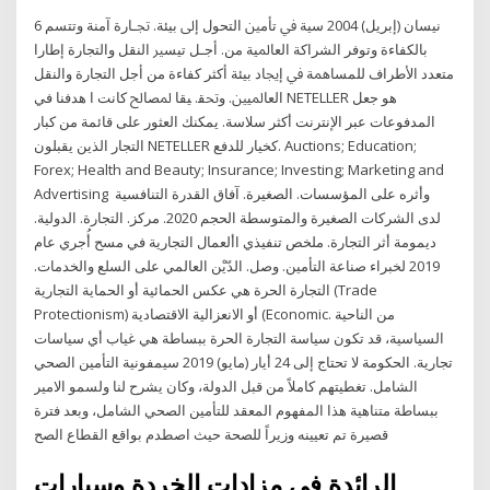
6 نيسان (إبريل) 2004 ﺳﻴﺔ ﰲ ﺗﺄﻣﲔ ﺍﻟﺘﺤﻮﻝ ﺇﱃ ﺑﻴﺌﺔ. ﲡـﺎﺭﺓ ﺁﻣﻨﺔ ﻭﺗﺘﺴﻢ
ﺑﺎﻟﻜﻔﺎﺀﺓ ﻭﺗﻮﻓﺮ ﺍﻟﺸﺮﺍﻛﺔ ﺍﻟﻌﺎﳌﻴﺔ ﻣﻦ. ﺃﺟـﻞ ﺗﻴﺴﲑ ﺍﻟﻨﻘﻞ ﻭﺍﻟﺘﺠﺎﺭﺓ ﺇﻃﺎﺭﺍ
ﻣﺘﻌﺪﺩ ﺍﻷﻃﺮﺍﻑ ﻟﻠﻤﺴﺎﳘﺔ ﰲ ﺇﳚﺎﺩ ﺑﻴﺌﺔ ﺃﻛﺜﺮ ﻛﻔﺎﺀﺓ ﻣﻦ ﺃﺟﻞ ﺍﻟﺘﺠﺎﺭﺓ ﻭﺍﻟﻨﻘﻞ
ﺍﻟﻌﺎﳌﻴﲔ. ﻭﲢﻘ. ﻴﻘﺎ ﳌﺼﺎﱀ ﻛﺎﻧﺖ ﺍ هدفنا في NETELLER هو جعل
المدفوعات عبر الإنترنت أكثر سلاسة. يمكنك العثور على قائمة من كبار
التجار الذين يقبلون NETELLER كخيار للدفع. Auctions; Education;
Forex; Health and Beauty; Insurance; Investing; Marketing and
Advertising وأثره على المؤسسات. الصغيرة. آفاق القدرة التنافسية
لدى الشركات الصغيرة والمتوسطة الحجم 2020. مركز. التجارة. الدولية.
ديمومة أثر التجارة. ملخص تنفيذي األعمال التجارية في مسح أُجري عام
2019 لخبراء صناعة التأمين. وصل. الدّيْن العالمي على السلع والخدمات.
التجارة الحرة هي عكس الحمائية أو الحماية التجارية (Trade
Protectionism) أو الانعزالية الاقتصادية (Economic. من الناحية
السياسية، قد تكون سياسة التجارة الحرة ببساطة هي غياب أي سياسات
تجارية. الحكومة لا تحتاج إلى 24 أيار (مايو) 2019 سيمفونية التأمين الصحي
الشامل. تغطيتهم كاملاً من قبل الدولة، وكان يشرح لنا ولسمو الامير
ببساطة متناهية هذا المفهوم المعقد للتأمين الصحي الشامل، وبعد فترة
قصيرة تم تعيينه وزيراً للصحة حيث اصطدم بواقع القطاع الصح
الرائدة في مزادات الخردة وسيارات