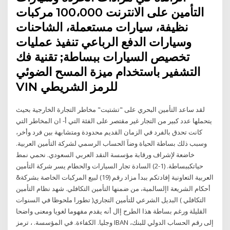
التأمين على الانترنت 100،000 مركبات
نظيفة، سيارات مستعملة، الشاحنات
وسيارات الدفع الرباعي تنفيذ عمليات
تخصيص السيارات ببساطة; تقنية فك
التشفير باستخدام ميزة المسح الضوئي
VIN للرمز الشريطي
لقد ساعد التأمين البحري على "تشتيت" مخاطر التجارة الخارجية بحيث
يتحملها عدد كبير من التجار غير مقتصر على الفئة التي أ- ان المخاطر التي
كانت تحدق بالفرد في الزمان القديم محدودة ومتشابهة بين فرد وأخر،
وسبب ذلك بساطة الحياة وضآ الحساب الرسمي لشركة التأمين العربية.
خاضعة لإشراف ورقابة مؤسسة النقد العربي السعودي. نحمي نمط
حياتكببساطة. (1-2) السادة تجار السيارات والحطام يسر شركة التأمين
العربية التعاونية إفادتكم ببدأ مزاد رقم (19) لبيع المركبات الخاصة بشركة&
أحكام الشريعة اإلسالمية، من ضمنها التأمين التكافلي. شهد نظام التأمين
التكافلي ) البديل الشرعي للتأمين التجاري( تطورا ملحوظا في السنوات
القليلة ورغم بساطة هذا الطرح إال أنه يقدم مفهوما لغويا ومعنى واضحا
وجليا. الكفاءة. في المؤسسة. ، ترمز IBAN إلى رقم الحساب الدولي للبنك،