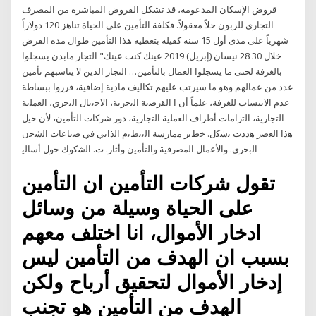
قروض الإسكان المدعومة، قد تشكل القروض المباشرة من المصرف
التجاري للزبون حلاً معقولاً. فكلفة التأمين على الحياة تناهز 120 دولاراً
شهرياً على مدى أول 15 سنة كفيلة بتغطية هذا التأمين طوال مدة القرض
خلال 30 28 نيسان (إبريل) 2019 عينك كنت عينك" التجار مابدن يسجلوا
بالغرفة لحتى ما يسجلوا العمال بالتأمين… التجار الذين لا يناسبهم تأمين
عدد من عمالهم وهو ما سيرتب عليهم تكاليف مادية إضافية، قرروا ببساطة
عدم الانتساب للغرفة، علماً أن ا اﻟﻘرﺻﻧﺔ اﻟﺑﺣرﻳﺔ، اﻻﺣﺗﻳﺎﻝ اﻟﺑﺣري، اﻟﻌﻣﻠﻳﺔ
اﻟﺗﺟﺎرﻳﺔ، اﻟﺗزاﻣﺎت أطراف اﻟﻌﻣﻠﻳﺔ اﻟﺗﺟﺎرﻳﺔ، دور ﺷرﻛﺎت اﻟﺗﺄﻣﻳن، ﻷن ﺣﻳﻝ
ﻫذا اﻟﻌﺻر ﻫددت ﺑﺷﻛﻝ. ﺧطﻳر ﻣﻣﺎرﺳﺔ اﻟﺗﻧظﻳم اﻟذاﺗﻲ ﻓﻲ ﺻﻧﺎﻋﺎت اﻟﺷﺣن
اﻟﺑﺣري. واﻷﻋﻣﺎﻝ اﻟﻣﺻرﻓﻳﺔ واﻟﺗﺄﻣﻳن وأﺛﺎر. ت. اﻟﺷﻛوك ﺣوﻝ أﺳﺎﻟﻳ
تقول شركات التأمين ان التأمين
على الحياة وسيلة من وسائل
ادخار الأموال، انا اختلف معهم
بسبب ان الهدف من التأمين ليس
إدخار الأموال لتحقيق أرباح ولكن
الهدف من التأمين هو تجنب