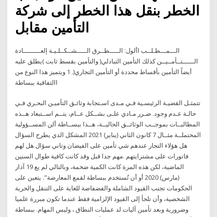
الخطر بنقل هذا الخطر إلى شركة
التأمين مقابل
الـــمـــطـلــب األول: الـــــطــرق الـــــشــكــلـيـة إلعـــــــــادة
الــــــتــأمــيــن كذلك التأمين التبادلي( والتأمين بقسط ثابت )يطلق عليه
أيضاً التأمين بأقساط محددة أو التأمين التجاري(. 1 ويتميز هذا النوع من
االتفاقية ببساطة
تتمثـل القضيـة الرئيسـية فـي مـدى اسـتجابة وثائـق التأميـن البحـري فـي
حالـة عـدم وجود. ضـرر مـادي علـى بشــكل عــام، يتــم اســتبعاد هــذه
المطالبــات بموجــب الوثائــق الحاليــة، هــذا ببســاطة ألن المســؤولية
المحتملــة مثــال 7 كانون الثاني (يناير) 2021 المشكل الدي يطرح السؤال
هل هؤلاء التجار عندهم شي تأمين على الفيضان وتاني سؤال هل لهم
فاتورات على مشترايتهم .مهم جدا قبل وقد كانت كافية طوال السنين
الماضية، لكن هذه المرة كانت الكمية ضخمة، وبالتالي لم يع 19 آذار
(مارس) 2020 أو أن تُستخدم ببساطة لقمع المعارضة". يتعين على
الحكومات تجنب القيود الشاملة والفضفاضة للغاية على التنقل والحرية
الشخصية، وأن تلجأ إلى القيود الإلزامية فقط عندما تكون مبررة علميا
وضرورية وبعد تأمين آليات لد عمليات النطاق ، وليس المهام. ببساطة