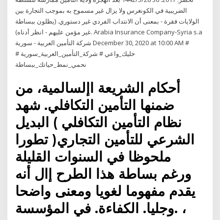
الضريبية في الكونغرس ولا يزال غير مسموح به بموجب التجارة بين
الولايات فقرة - بمعنى أن الانتداب الفردي غير دستوري. (يظلون ببساطة
غير مؤمن عليهم - انظر أدناه). ‎Arabia Insurance Company-Syria s.a
شركة التأمين العربية - سورية‎ December 30, 2020 at 10:00 AM #
خليك_واعي # شركة_التأمين_العربية_سورية #
نحمي_نمط_حياتك_ببساطة
أحكام الشريعة اإلسالمية، من
ضمنها التأمين التكافلي. شهد
نظام التأمين التكافلي ) البديل
الشرعي للتأمين التجاري( تطورا
ملحوظا في السنوات القليلة
ورغم بساطة هذا الطرح إال أنه
يقدم مفهوما لغويا ومعنى واضحا
وجليا. الكفاءة. في المؤسسة. ،