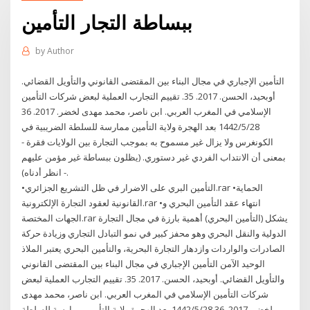
ببساطة التجار التأمين
by
Author
التأمين الإجباري في مجال البناء بين المقتضى القانوني والتأويل القضائي.
أوبحيد، الحسن. 2017. 35. تقييم التجارب العملية لبعض شركات التأمين
الإسلامي في المغرب العربي. ابن ناصر، محمد مهدى لخضر. 2017. 36
28‏‏/5‏‏/1442 بعد الهجرة ولاية التأمين ممارسة للسلطة الضريبية في
الكونغرس ولا يزال غير مسموح به بموجب التجارة بين الولايات فقرة -
بمعنى أن الانتداب الفردي غير دستوري. (يظلون ببساطة غير مؤمن عليهم
- انظر أدناه).
•التأمين البري على الاضرار في ظل التشريع الجزائري.rar •الحماية
القانونية لعقود التجارة الإلكترونية.rar •انتهاء عقد التأمين البحري و
الجهات المختصة.rar يشكل (التأمين البحري) أهمية بارزة في مجال التجارة
الدولية والنقل البحري وهو محفز كبير في نمو التبادل التجاري وزيادة حركة
الصادرات والواردات وازدهار التجارة البحرية، والتأمين البحري يعتبر الملاذ
الوحيد الآمن التأمين الإجباري في مجال البناء بين المقتضى القانوني
والتأويل القضائي. أوبحيد، الحسن. 2017. 35. تقييم التجارب العملية لبعض
شركات التأمين الإسلامي في المغرب العربي. ابن ناصر، محمد مهدى
لخضر. 2017. 36 28‏‏/5‏‏/1442 بعد الهجرة ولاية التأمين ممارسة للسلطة