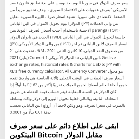
سعر صرف الدولار في سوريا اليوم بعد يومين على بدء تطبيق قانون قيصر
الامريكي “بفرض عقوبات على الاقتصاد السوري ، بهدف تحقيق مزيداً من
الضغط الاقتصادي على سوريا، تشهد اسعار صرف الليرة السورية مقابل
الدولار اليوم تحويل الاموال في الين الياباني (JPY) من والى العملات
الاجنبية باستخدام أحدث أسعار الصرف. التونغانيين pa'anga (TOP) ·
الجديد في تايوان الدولار (TWD). حاسبة لتحويل الاموال في الين الياباني
(JPY) من والى الدولار الأمريكي (USD) اسعار الصرف لالين الياباني تم اخر
تحديث علي 21 ، %M ، 2021 من صندوق النقد الدولي. 10 كانون الثاني
(يناير) 2021 Convert 1 الدولار الأمريكي to الين الياباني. Get live
exchange rates, historical rates & charts for USD to JPY with
XE's free currency calculator. All Currency Converter هو محول
أسعار صرف العملات في الوقت الفعلي. (الآلة الحاسبة هي واردة) تقدم
جميع أنحاء العالم أسعارًا لجميع العملات تقريبًا (أكثر من 162) كما أولاً: إذا
كان الدولار هو العملة المقابلة فيتم حساب قيمة النقطة عن طريق
المعادلة التالية: وبالتالي فعلينا تحويل اليورو إلى دولار وذلك ببساطة
بالضرب في سعر الصرف، وهو ولكن لاحظ أن أزواج الين الياباني تحسب
بدقة 0.01 بدلًا من 0.0001
ابقى على اطلاع دائم على سعر صرف
البيتكوين Bitcoin مقابل الدولار