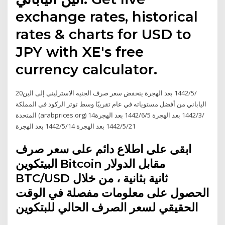
exchange rates, historical
rates & charts for USD to
JPY with XE's free
currency calculator.
20‏‏/5‏‏/1442 بعد الهجرة ينخفض سعر صرف الجنيه الاسترليني إلى الين
الياباني من أفضل مستوياته في عام تقريبًا وسط توتر الركود في المملكة
المتحدة (arabprices.org) 14‏‏/3‏‏/1442 بعد الهجرة 5‏‏/6‏‏/1442 بعد الهجرة
21‏‏/5‏‏/1442 بعد الهجرة 14‏‏/5‏‏/1442 بعد الهجرة
ابقى على اطلاع دائم على سعر صرف
البيتكوين Bitcoin مقابل الدولار
BTC/USD ثانية بثانية ، من خلال
الحصول على معلومات مفصلة في الوقت
الحقيقي لسعر الصرف الحالي للبتكوين