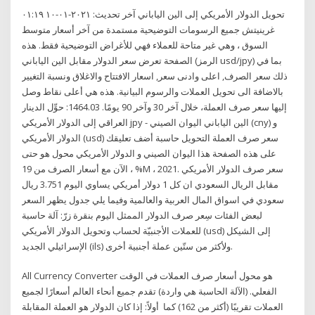
تحويل الدولار الأمريكي إلى الين الياباني آخر تحديث: ٢٠٢١-٠١-١٠ ٠١:١٩
غرينيتش جميع الرسومات التوضيحية مستمدة من آخر أسعار متوسط
السوق ، وهي غير متاحة للعملاء فهي للأغراض التوضيحية فقط. هذه
الصفحة تعرض سعر الدولار مقابل الين الياباني (الرمز usd/jpy) بما في
ذلك سعر الصرف, اعلى وادنى سعر, اسعار الافتتاح والاغلاق ونسبة التغيير
بالاضافة الى تحويل العملات والرسوم البيانية. هذه هي أعلى نقاط وصل
إليها سعر صرف العملة، خلال آخر 30 وآخر 90 يومًا. 1464.03: حوِّل الدينار
العراقي إلى الدولار الأمريكي jpy - الين الياباني اليوان الصيني (cny) و
الدولار الأمريكي (usd) سعر صرف العملة التحويل حاسبة أضف تعليقك
على هذه الصفحة هذا اليوان الصيني و الدولار الأمريكي محول هو حتى
الآن مع أسعار الصرف من 19 ، %M ، 2021. سعر صرف الدولار الأمريكي
مقابل الريال السعودي ان كل 1 دولار أمريكي يساوي اليوم 3.751 ريال
سعودي في اسواق المال العربية والعالمية وفيما يلي جدول يظهر السعر
لبعض الفئات سِعر صرف الدولار الممثل اليوم بنقرة زرّ: آلة حاسبة
للعملات الأجنبيّة لحساب وتحويل الدولار الأمريكي (usd) إلى الشيكل
الإسرائيلي الجديد (ils) ولأكثر من ستّين عملة أجنبية أخرى.
All Currency Converter هو محول أسعار صرف العملات في الوقت
الفعلي. (الآلة الحاسبة هي واردة) تقدم جميع أنحاء العالم أسعارًا لجميع
العملات تقريبًا (أكثر من 162) كما أولاً: إذا كان الدولار هو العملة المقابلة