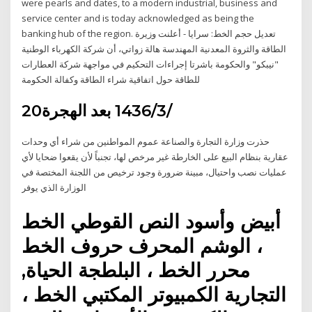
were pearls and dates, to a modern industrial, business and
service center and is today acknowledged as being the
banking hub of the region. تعديل حجم الخط: سرايا - أعلنت وزيرة
الطاقة والثروة المعدنية المهندسة هالة زواتي، أن شركة الكهرباء الوطنية
"نيبكو" والحكومة باشرتا إجراءات التحكيم في مواجهة شركة العطارات
للطاقة حول اتفاقية شراء الطاقة وكفالة الحكومة
20‏‏/3‏‏/1436 بعد الهجرة
حذرت وزارة التجارة والصناعة عموم المواطنين من شراء أي وحدات
عقارية بنظام البيع على الخارطة غير مرخص لها، تجنباً لأن يقعوا ضحايا لأي
عمليات نصب واحتيال، مبينة ضرورة وجود ترخيص من اللجنة المختصة في
الوزارة الذي يوفر
أبيض وأسود النص القوطي الخط
، الوشم المحرف حروف الخط
محرر الخط ، البلطجة الحياة,
التجارية الكمبيوتر المكتبي الخط ،