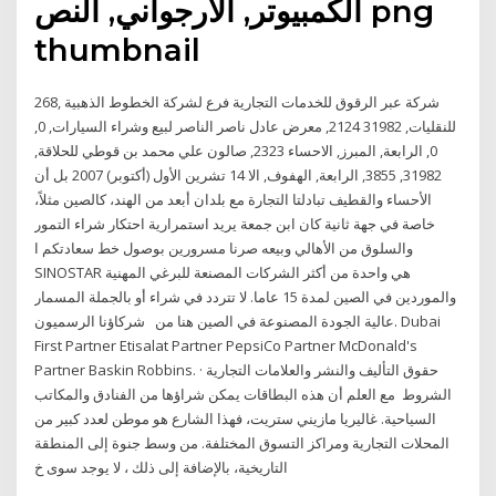
الكمبيوتر, الأرجواني, النص png
thumbnail
268, شركة عبر الرقوق للخدمات التجارية فرع لشركة الخطوط الذهبية
للنقليات, 31982 2124, معرض عادل ناصر الناصر لبيع وشراء السيارات, 0,
0, الرابعة, المبرز, الاحساء 2323, صالون علي محمد بن قوطي للحلاقة,
31982, 3855, الرابعة, الهفوف, الا 14 تشرين الأول (أكتوبر) 2007 بل أن
الأحساء والقطيف تبادلتا التجارة مع بلدان أبعد من الهند، كالصين مثلاً،
خاصة في جهة ثانية كان ابن جمعة يريد استمرارية احتكار شراء التمور
والسلوق من الأهالي وبيعه صرنا مسرورين بوصول خط سعادتكم ا
SINOSTAR هي واحدة من أكثر الشركات المصنعة للبرغي المهنية
والموردين في الصين لمدة 15 عاما. لا تتردد في شراء أو بالجملة المسمار
عالية الجودة المصنوعة في الصين هنا من شركاؤنا الرسميون. Dubai
First Partner Etisalat Partner PepsiCo Partner McDonald's
Partner Baskin Robbins. حقوق التأليف والنشر والعلامات التجارية ·
الشروط مع العلم أن هذه البطاقات يمكن شراؤها من الفنادق والمكاتب
السياحية. غاليريا مازيني ستريت، فهذا الشارع هو موطن لعدد كبير من
المحلات التجارية ومراكز التسوق المختلفة. من وسط جنوة إلى المنطقة
التاريخية، بالإضافة إلى ذلك ، لا يوجد سوى خ