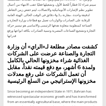
سيتم شراء 32 قطاراً للخط الأول، وتشغيلها فعليًا عقب الانتهاء من أعمال
تطوير نظم الإشارات الأتوماتيكية والاتصالات، ليتم خفض زمن التقاطر
لدقيقة واحدة ، مقارنة بـ3 و4 دقائق فى الوقت الحالى. الهيئة العامة
للرقابة على الصادرات والواردات تعمل مع قطاعات وزارة التجارة و
الصناعة كمنظومة متعاونة هدفها الرئيسى والاساسى هو تيسير حركة
التجارة وتشجيع الصناعات المصرية وتنمية الصادرات بكافه انواعها ورفع
قدراتها
كشفت مصادر مطلعة لـ«الراي» أن وزارة
التجارة والصناعة عرضت على الشركات
الغذائية شراء مخزونها الحالي بالكامل
ولمدة 6 أشهر، مع دفع قيمته نقداً، مقابل
أن تعمل الشركات على رفع معدلات
مخزونها الإستراتيجي من السلع الرئيسية
Since becoming an independent State in 1971, Bahrain has
witnessed spectacular economic growth and has transformed
from an essentially agricultural base, where the main products