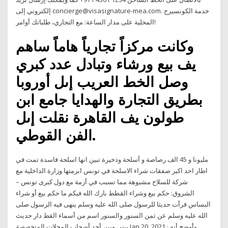
إلكتروني إلى concierge@visasignature-mea.com. خدمة الكونسيرج
المحلية على مدار الساعة: مع التجاري، طلباتك أوامر!
وكانت مركزاً تجارياً هاماً ساهم
يف بيع ورشاء وتبادل عدد كبري
وصل الخط العريب إىل أوروبا
بطريق التجارة والهدايا جامع ابن
طولون يف القاهرة نقلت إىل
الفن القوطي.
مليونا و 45 الف رصاصة و أسلحة وذخيرة تبين انها اسلحة فاسدة تمت في
اطار احد اكبر صفقات شراء الاسلحة في تونس ابرمتها وزارة الداخلية مع
شركة للسلاح مشبوهة مما تسبب في أزمة مع دول كبرى تونس –
الشروق: حكم بيع وشراء القطط بارك الله فيكم ما حكم بيع أو شراء
البساس قرأت حديثا للرسول صلى الله عليه وسلم ينهى فيه الرسول صلى
الله عليه وسلم عن ثمن السنور والسنور اسم من أسماء القط دار حديث
بيني وبين أحد أصحاب المحلات المتخصصة Jan 20, 2021 · وأوضح أنه