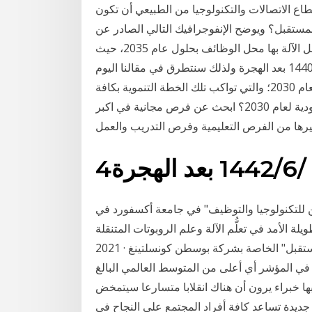
بية المتحدة. 2- من تقدم في قطاع الاتصالات والتكنولوجيا من الطبيعي أن تكون
ستقبل؟ ويوضح الإنفوجرافيك التالي الصادر عن
تقرير البنك الدولي لعام 2016، أكثر الدول المُعرضة لأن تحل الآلة بها محل الوظائف بحلول عام 2035، حيث
تحتل إثيوبيا المركز الأول بنسبة 85%، في حين 25‏‏/7‏‏/1440 بعد الهجرة ولذلك سنتطرق في مقالنا اليوم
لاستعراض أفضل وأكثر الوظائف المطلوبة في السعودية لعام 2030؛ والتي تواكب تلك الخطة التنموية بكافة
جوانبها وفروعها. ما هي أكثر الوظائف المطلوبة في السعودية لعام 2030؟ ابحث عن فرص مجانية في اكبر
4‏‏/6‏‏/1442 بعد الهجرة
د مارتين للتكنولوجيا والتوظيف" في جامعة أكسفورد في
أمد في تعلُّم الآلة وعلم الروبوتات المتنقلة Jan 10,
2021 · وتُظهر النتائج المستخلصة من "أداة قياس مهارات المستقبل" الخاصة بشركة بوسطن كونسلتينغ
ة الإمارات العربية المتحدة حققت 62.3 درجة في المؤشر أي أعلى من المتوسط العالمي البالغ
ها خبراء يرون أن هناك انقلابا متسارعا سيتمخض
جديدة تساعد كافة أفراد المجتمع على النجاح في