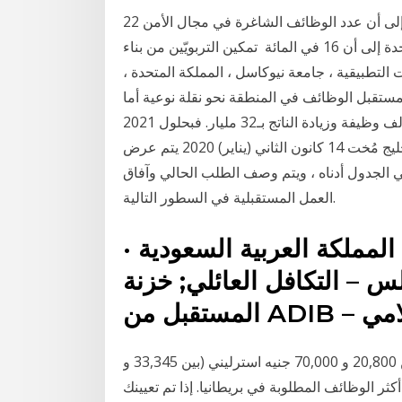
22 كانون الثاني (يناير) 2018 وتشير تقديرات دراسة أخرى إلى أن عدد الوظائف الشاغرة في مجال الأمن
تشير تقارير الجمعية الوطنية للتوحد في المملكة المتحدة إلى أن 16 في المائة تمكين التربويّين من بناء
 التطبيقية ، جامعة نيوكاسل ، المملكة المتحدة ،
20 ؛ ماجستير طرائق تدريس 4 حزيران (يونيو) 2017 مستقبل الوظائف في المنطقة نحو نقلة نوعية أما
في السعودية فيتوقّع التقرير أن يؤدي ذلك إلى ظهور 276 ألف وظيفة وزيادة الناتج بـ32 مليار. فبحلول 2021
من المتوقع أن تكون 21% من المهارات المطلوبة في الخليج مُخت 14 كانون الثاني (يناير) 2020 يتم عرض
 الوظائف المطلوبة من قبل هولندا في عام 2021 في الجدول أدناه ، ويتم وصف الطلب الحالي وآفاق
العمل المستقبلية في السطور التالية.
 المملكة العربية السعودية ·
لس – التكافل العائلي; خزنة
راتب المهندس المدني في المملكة المتحدة يتراوح بين 20,800 و 70,000 جنيه استرليني (بين 33,345 و
في أكثر الوظائف المطلوبة في بريطانيا. إذا تم تعيينك