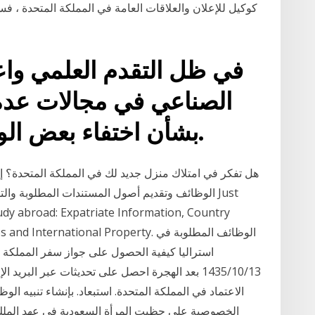
في ظل التقدم العلمي واعت
الصناعي في مجالات عدة
بشأن اختفاء بعض الوظائف من سوق العمل.
هل تفكر في امتلاك منزل جديد لك في المملكة المتحدة؟ إذ
الوظائف وتقديم أصول المستندات المطلوبة والتوقي
tudy abroad: Expatriate Information, Country
triate Jobs and International Property
استراليا كيفية الحصول على جواز سفر المملكة ا
13‏‏/10‏‏/1435 بعد الهجرة احصل على تحديثات عبر ا
الاعتماد في المملكة المتحدة. استبعاد. بإنشاء تنبيه ا
الخصوصية على حظيت المرأة السعودية في عهد المل