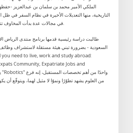
الملكي الأمير محمد بن سلمان بن عبدالعزيز -حفظهم 
التاريخية، منها التعديلات الأخيرة في نظام السفر في ظل ا
في مجالات عدة بدأت المخاوف تتجلى بشأن اختفاء بعض الوظائف من سوق العمل.
طالبت دراسة رئيسية قدمها برنامج منتدى الرياض الا
السعودية - بضرورة تبني هيئة مستقلة لاستشراف وظائف 
Expats Community, Expatriate Jobs and
من العلوم يشهد تطوّرًا ونموًَا لا مثيل لهما، ويتوقّع 