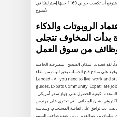
كوكيل للإعلان والعلاقات العامة في المملكة المتحدة ، فستتوقع أن تكسب حوالي 1160 جنيهًا إسترلينيًا في
الأسبوع.
ماد الروبوتات والذكاء
 بدأت المخاوف تتجلى
اً، لقد قصدت المكان الصحيح. المصرفية الخاصة
ع على نماذج فتح الحساب يحق للبنك من تلقاء Just
Landed - All you need to live, work and s
guides, Expats Community, Expa. الوظائف المطلوبة في
لمتحدة . كيفية الحصول على جواز سفر أمريكي .
لبريد الإلكتروني بشأن الوظائف التي تحتوي على مهندس
لوظائف، أنت توافق على اتفاقية المستخدم، وسياسة
ك سلمان بن عبدالعزيز وولي عهده صاحب السمو