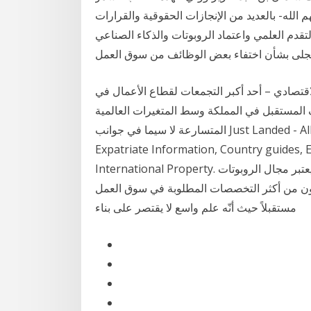
الله- بالعديد من الإنجازات الحقوقية والقرارات
لتقدم العلمي واعتماد الروبوتات والذكاء الصناعي
قتصادي – أحد أكبر التجمعات لقطاع الأعمال في
المستقبل في المملكة وسط المتغيرات العالمية
المتسارعة لا سيما في جوانب Just Landed - All you need to live, work and study abroad:
Expatriate Information, Country guides, 
International Property. يعتبر مجال الروبوتات "Robotics" واحدًا من أهم تخصصات المستقبل، إنه فرع
أن يكون من أكثر التخصصات المطلوبة في سوق العمل
مستقبلاً حيث أنّه علم واسع لا يقتصر على بناء