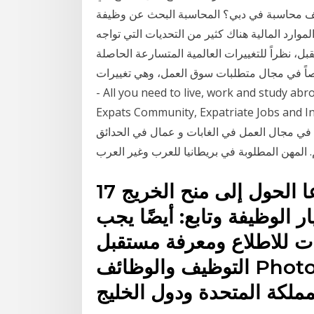
ائف محاسبة في دبي؟ المحاسبة البحث عن وظيفة
موارد المالية هناك كثير من التحديات التي تواجه
 نظراً للتغييرات العالمية المتسارعة الحاصلة
ي مجال متطلبات سوق العمل، وهي تغييرات Just Landed
- All you need to live, work and study ab
Expats Community, Expatriat. في مجال الهندسة المدنية والبناء
في مجال العمل في الغابات و عمال في الحدائق
 المهن المطلوبة في بريطانيا للعرب وغير العرب
17 آب (أغسطس) 2020 ودعا الحول إلى منح الخريج
 الوظيفة وتابع: أيضًا يجب
ت للاطلاع ومعرفة مستقبل
التوظيف والوظائف Photo of محاضرة حول علاقات
مملكة المتحدة ودول الخليج