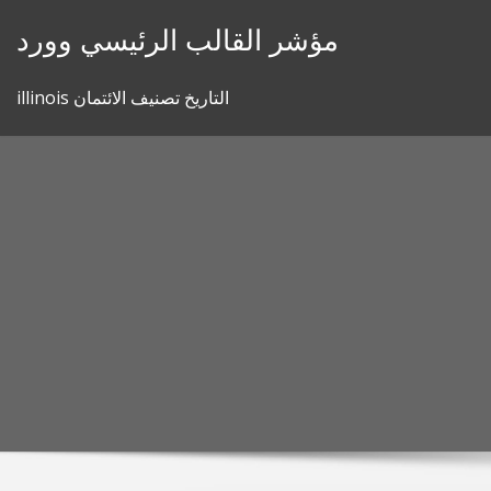
Skip
مؤشر القالب الرئيسي وورد
to
content
illinois التاريخ تصنيف الائتمان