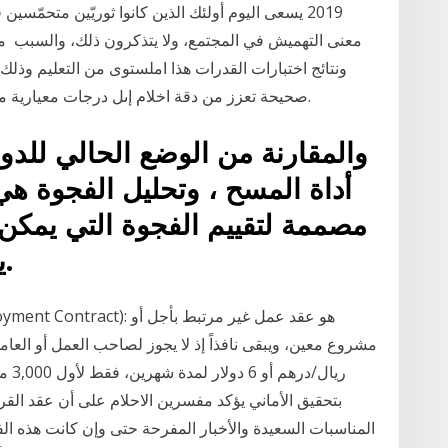
2019 يسعى اليوم أولئك الذين كانوا ثوريّين متحمّسي
معنى التهميش في المجتمع، ولا يتذكرون ذلك، والسبب ما أس
ونتائج اختبارات القدرات هذا املستوى من التعليم وذ
صحيحة تعزز من دقة اخلام إىل درجات معيارية مبتوسط واحنراف معياري معني )البابطني،. 7022.
مصممة لتقييم الفجوة التي يمكن 
يتم تقديمها وتوقعات العملاء.
ريال
بتحقيق الأماني يؤكد مفسرين الاحلام على أن عقد الق
المناسبات السعيدة والأخبار المفرحة حتى وإن كانت هذه الف