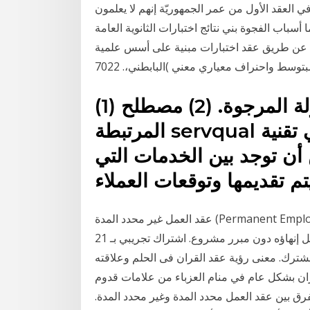
ن في العقد الأول من عمر الجمهوريّة إنهم لا يعلمون
باب الفجوة بني نتائج اختبارات الثانوية العامة
لك عن طريق عقد اختبارات مبنية على أسس علمية
(1) والمقارنة من الوضع الحالي للدولة المرجوة. (2) مصطلح
المرتبطة servqual أداة المسح ، وتحليل الفجوة هي تقنية
أن توجد بين الخدمات التي
عقد العمل غير محدد المدة (Permanent Employment Contract): هو عقد عمل غير مرتبط بأجل أو
مشروع معين، ويبقى نافذاً إذ لا يجوز لصاحب العمل أو العامل إنهاؤه دون مبرر مشروع. اشتراك تجريبي بـ 21
/درهم أو 6 دولار لمدة شهرين، فقط لأول 3,000 مشترك. معنى رؤية عقد القران فى الحلم وعلاقته
ران بشكل عام في منام العزباء من علامات قدوم
رق بين عقد العمل محدد المدة وغير محدد المدة.