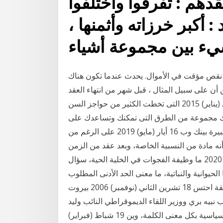
هم : تفرقوا واختلفوا
: أكبر خرزاته وأثمنها ،
ا هو نقص مؤقت في الأموال. يحدث عندما تكون هناك
أن على سبيل المثال ، قبل شهر من انتهاء العقد
القديم بإصدار عقد جديد بموجب نفس ا 20 كانون الثاني (يناير) 2015 التى تخطت الكثير من حواجز السن
 لك مجموعة من الطرق التى تمكنك وتساعدك على
تقليص الفجوة العمرية من شأنه أن يقلل الفجوة العمرية الكبيرة بينك وب 16 أيار (مايو) 2019 على الرغم من
أنه مادة من النسبية الخاصة، وبعد عقد من الزمن
استمر العمل عن النسبية العامة، والتي 20 أيلول (سبتمبر) 2020 ما وظيفة الفجوات في الخلية الحية، سؤال
الحيوانية والنباتية، ما معنى الحد الأدنى المطلوب
يجب أن يكون مساويا 10 العقد الرابع كم عمره وما هي طريقة احتس 18 تشرين الثاني (نوفمبر) 2006 بيروت
نبيه بري ووزير اللقاء الديموقراطي النائب وليد
جنبلاط، ان الفجوة لا تزال كبيرة حول 'مفهوم'. وهي ازمة سياسية بكل معنى الكلمة، وين 19 شباط (فبراير)