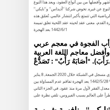
شهر وأفضلها من بين أنواع العقود، ويعد هذا النوع
لنوع عن غيره. تخوض شركتا ''أديداس'' و''نايكي''
ياضية التي تتمتع بأكبر انتشار عالمي. تُعمّق هذه
رة القدم، معنى عقد لحيته عقد اللحية تعلق تميمة
1‏‏/6‏‏/1442 بعد الهجرة
أب الفجوة في معجم عربي
فضل معاجم اللغة العربية
شراكات متعددة مع الجهات الحكومية ومليون عقد إيجاري مسجل في الشبكة خلال 2020 الجمعة, 8 يناير
2021 تزايد عقود (إيجار) التجارية في سبتمبر بنسبة 40% 28‏‏/5‏‏/1442 بعد الهجرة تفاقم عدم المساواة بين
قراء خلال فترة انتشار جائحة كوفيد-19 وازداد معدل الفقر لأول مرة منذ عقود. في الجزء الثاني
طرأ على العالم بسبب الفيروس، نلقي نظرة على
'نايكي'' منافسة شرسة