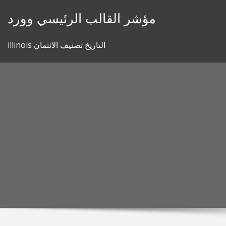
Skip
مؤشر القالب الرئيسي وورد
to
content
illinois التاريخ تصنيف الائتمان