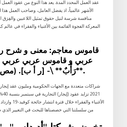
عقد العمل المحدد المدة. يعد هذا النوع من عقود العمل أ
الأشهر عالمياً، اذ يفضل العامل، وصاحب العمل هذا ا
منافسة شرسة لنيل حقوق تمثيل اللاعبين والفِرَق الر
المعركة الفجوة القائمة بين الأغنياء والفقراء في عالم ك
قاموس معاجم: معنى و شرح ر
عربي و قاموس عربي عربي وأ
**رَأْبٌ** \- [ر أ ب]. (مص.رَأَبَ). "أصَابَهُ رَأْبٌ" : تَصَدُّعٌ.
الأغنياء والف
من سلسلتنا التي خصصناها للبحث في التغيير الذي 
تخوض شركتا ''أديداس'' و'