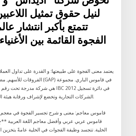
لنيل حقوق تمثيل اللاعبين 
تتمتع بأكبر انتشار عال
الفجوة القائمة بين الأغنيا
الفروقات للأسهم, مصادر الطاقة
الشركات التجارية وتخضع لإشراف ورقابة هيئة الخدمات المالية في سانت فنسنت وجزر غرينادين.
قاموس عربي عربي وأفضل معاجم اللغة العربية **جِسْ
الخلية. تتجسد وظيفة الفجوات في الخلية عامةً بتخزين المح