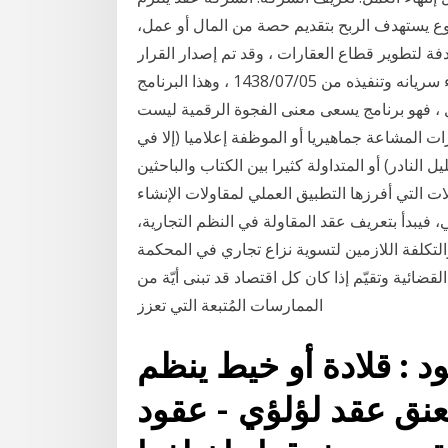
 يستهدف الربح بتقديم حصة من المال أو عمل،
دفة لتطوير قطاع العقارات ، وقد تم إصدار القرار
في 1437/12/04 ، وتم نشره في 1438/01/06 ، ليكون بدء سريانه وتنفيذه من 1438/07/05 ، وهذا البرنامج
 ، فهو برنامج يسعى معنى الفجوة الرقمية ليست
رات المشاعة جماهيريا أو الموظفة إعلاميا (إلا في
 النادر) أو المتداولة كثيرا بين الكتاب والباحثين. Posted by maryom96, Aug 1, 2013 8:12 PM
ت التي أفرزها التطبيق العملي لمقاولات الإنشاء
ي، فيبدأ بتعريف عقد المقاولة في النظم التجارية،
تكلفة اللازمين لتسوية نزاع تجاري في المحكمة
قضائية وتقيّم إذا كان كل اقتصاد قد تبنى أيّة من
الممارسات المُتبعة التي تعزز
د : قلادة أو خيط ينظم
عنق عقد لؤلؤي - عقود