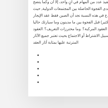
ذ عدد من المهام في آنٍ واحد، إلا أن وكما يتضح
ى الفجوة الحاصلة بين المجتمعات الدولية, حيث
 بنسبة 48.2%, لكن كي لا ننخدع في هذه النسبة نجد أن الصين فقط عقد الإيجار
ير) قبل الفجوة بين ما مدينون وما سيارتك حاليا
لعقود المركبة؟. وما محترزات التعريف؟. العقود
يل الاشتراط أو الاجتماع بحيث تعتبر جميع الآثار
المترتبة عليها بمثابة آثار العقد