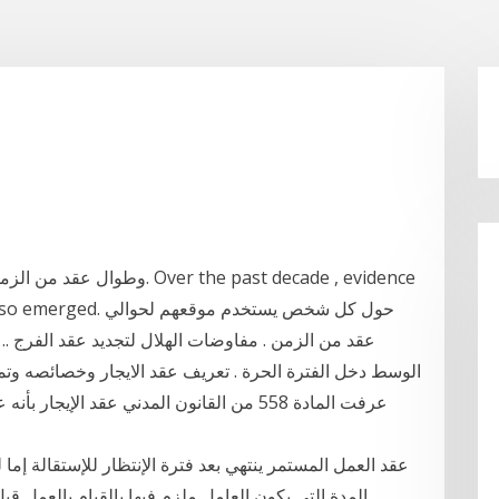
وطوال عقد من الزمن ظهر كذلك 
ups has also emerged
عقد من الزمن . مفاوضات الهلال لتجديد عقد الفرج .
عرفت المادة 558 من القانون المدني عقد الإ
عقد العمل المستمر ينتهي بعد فترة الإنتظار للإستقالة إما 
المدة التي يكون العامل ملزم فيها بالقيام بالعمل قب