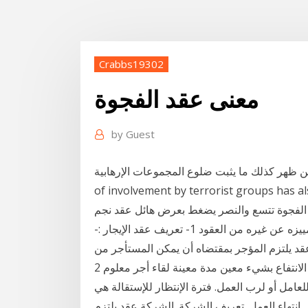
Crabbs19302
معنى عقد الفجوة
by
Guest
ما يثبت ضلوع المجموعات الإرهابية. Over the past decade , evidence
of involvement by terrorist gro. حول كل شخص يستخدم موقعهم لحوالي
. الفجوة تتسع والنصر يضغط بعرض هائل عقد نجم
الوسط دخل الفترة الحرة . تعريف عقد الايجار وخصائصه وتمييزه عن غيره من العقود 1- تعريف عقد الإيجار :-
يجار بأنه عقد يلتزم المؤجر بمقتضاه أن يمكن المستأجر من
الانتفاع بشيء معين مدة معينة لقاء أجر معلوم 2
للعامل أو لرب العمل. فترة الإنتظار للإستقالة هي
ل إنتهاء العمل. تعريف الشركة. الشركة عقد يلتزم