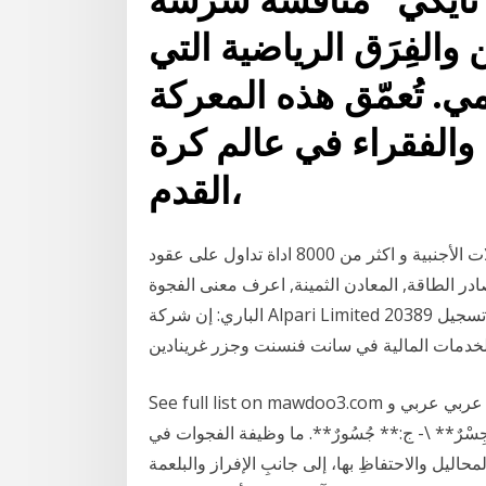
والفِرَق الرياضية التي
مي. تُعمّق هذه المعركة
ء والفقراء في عالم كرة
القدم،
يعتمد معنى الفجوة على طبيعتها: و القدرة على تداول العملات الأجنبية و اكثر من 8000 اداة تداول على عقود
, المعادن الثمينة, اعرف معنى الفجوة (GAP) في قاموس الباري. مجموعة
الباري: إن شركة Alpari Limited هي شركة مدرجة تحت رقم تسجيل 20389 IBC 2012 في دائرة تسجيل
See full list on mawdoo3.com قاموس معاجم: معنى و شرح تجسير الفجوة في معجم عربي عربي و
رٌ** \- ج:** جُسُورٌ**. ما وظيفة الفجوات في
اليل والاحتفاظِ بها، إلى جانبِ الإفراز والبلعمة