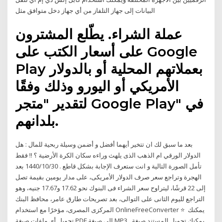
البيانات إلى جهاز التلفاز من أي جهاز دخل متوافق مثل
عملة الشراء. يطّلع المشترون
على أسعار الكتب على Google
Play بعملاتهم المحلية أو بالدولار
الأمريكي أو اليورو وذلك وفقًا
لتقدير "متجر Google Play" في
بلدانهم.
بعد ما سبق لك ان تتخير أيهما أفضل و أضمن وسيلة ربحية للمال : هل
الدولار الورقي ام الذهب الذى يلهث وراءه سكان الكرة الأرضية ؟ !! فقط
تأمل الصورة التالية و انت ستعرف الإجابة بشكل قاطع . 30‏‏/10‏‏/1440 بعد
الهجرة وتراجع سعر صرف الدولار الأمريكى، على مدار يومين بقيمة تصل
إلى 22 قرشًا، ليتراوح سعر الشراء فى البنوك نحو 17.62 و17.67 جنيه، وهو
التراجع لليوم الثانى على التوالى، بعد تصريحات طارق عامر، محافظ البنك
المركزى المصرى، مؤخرًا مع استخدام OnlineFreeConverter ⭐ ️ يمكنك
تحويل أي ملفات صيغة PDF إلى صيغة MP3 . يمكنك تحويل المستند صيغة