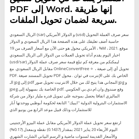
PDF إلى Word. إنها طريقة
سريعة لضمان تحويل الملفات.
الريال السعودي (sar) و الدولار الأمريكي (usd) سعر صرف العملة التحويل
حاسبة أضف تعليقك على هذه الصفحة هذا الريال السعودي و الدولار
الأمريكي محول هو حتى الآن مع أسعار الصرف من 19 ، %M ، 2021. موقع
اخبار اليوم يقدم أداة تحويل العملات من الدولار الى الريال السعودي
(usd/sar) ليمكنكم من معرفة كم تبلغ قيمة سعر صرف عملة الدولار
مقابل الريال السعودي. مع OnlineConvertFree ⭐ ️ ، تحويل أي إلى صيغة
PDF. تحويل المستند صيغة PDF الخاص بك على الإنترنت في ثوان ️. محول
الـ jpg إلى pdf المجاني هذا يتيح لك من خلال الانترنيت تحويل صور jpg و
jpeg الخاصة بك بسهولة إلى pdf. وقع صندوق وان.ام.دي.بي الحكومي
الماليزي اتفاقا يحصل بموجبه على تمويل قدره مليار دولار من شركة
الاستثمارات البترولية الدولية "ايبيك" التابعة لحكومة أبوظبي ووحدتها آبار
للاستثمارات وذلك قبيل موعد الرابع من يونيو الذي
ارتفع سعر تحويل عملة الدولار الأمريكي مقابل عملة البيزو الأرجنتينى
اليوم الأربعاء 20 يناير 2021 بمقدار (0.1437) نقطه وبمعدل (0.17%)
والأسعار القديمة لسنوات ماضية و الرسم البيانى الشارت الشهري