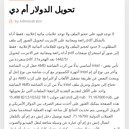
تحويل الدولار أم دي
by
Administrator
لا توجد قيود على حجم الملف ولا توجد علامات مائية إعلانية - فقط أداة
رائعة ومجانية على الإنترنت لتحويل الصور إلى ملف pdf بالشكل
المطلوب. لا حدود لحجم الملف ولا وجود للعلامات المائية الإعلانية - فقط
أداة رائعة ومجانية عبر الانترنت لتحويل pdf إلى صور أو استخراج صفحات
منفردة من pdf. 21‏‏/5‏‏/1442 بعد الهجرة
جعل كرت الشاشة AMD أساسي بدلًا من كرت الشاشة Intel – تأتي بعض
أجهزة الكمبيوتر مع كرت شاشة من نوع إنتل أو Intel وأخر من نوع أي إم
دي أو AMD ويبحث البعض عن طريقة تشغيل الألعاب أو البرامج على كرت
الشاشة AMD بدلًا من كرت الشاشة Intel تحتاج إلى تحويل وتنزيل ملف
واحد على الأقل لتقديم التغذية الراجعة! الملفات التي تمَّ تحويلها:
821,510,532 15,498 TB لقد حولت 1 usd إلى rub : 71.167000 rub. في
هذه الصفحة يمكنك العثور على أحدث سعر الصرف بين الدولار الأمريكي و
الروبل الروسي, يتم تحديث النتائج كل ساعة، لهذه العملية استخدمنا معدل
العملات الدولية: 71.16700. كيفية توصيل دخل إتش دي إم آي بالتلفاز.
اتصال إتش دي إم آي عبارة عن وسيلة شائعة لنقل الفيديو والصوت
الرقميين بين الأجهزة المختلفة ويمكنك استخدام كابل إتش دي إم آي لنقل