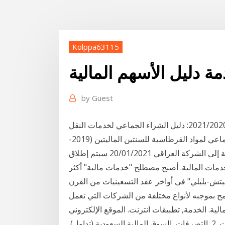
Kolppa63115
ة دليل الأسهم المالية
by
Guest
دليل الشراء الجماعي لورق تصوير للسنة المالية 2021/2020: دليل الشراء الجماعي لخدمات النقل
ومستلزماتها للسنة المالية 2021/2020: دليل الشراء الجماعي لمواد القرطاسية للسنتين الماليتين (2019-
2020 / 2020-2021) كتاب سوق العراق للاوراق المالية إلى الشركة العراقي 20/01/2021 سيتم إطلاق
دمات المالية. أصبح مصطلح "خدمات مالية" أكثر
م-ليتش-بليلي" في أواخر عقد التسعينيات من القرن
 بموجبه لأنواع مختلفة من الشركات التي تعمل
مة, تطبيقات انترنت. الموقع الإلكتروني, www.directfn.sa.
أرقام الاتصال, 920005710. سوق, القيمة المالية المشتقات. 2. ‏التصرفات‏. السوق المالية السعودية (تداول).