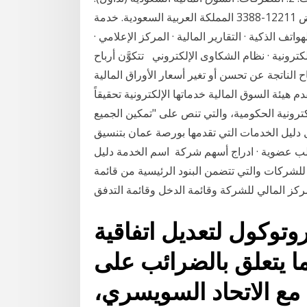
طريق الملك فهد – العليا 6897 وحده رقم : 15 الرياض 12211-3388 المملكة العربية السعودية. خدمة
ميل · تطبيق الهواتف الذكية · التقارير المالية · المركز الإعلامي ·
لكترونية · نظام الشكاوى الإلكتروني تتكوَّن أرباح
اح الناتجة عن تحسن أو تغير أسعار الأوراق المالية
دم هيئة السوق المالية خدماتها الإلكترونية تحقيقاً
كترونية الحكومية، والتي تنص على "تمكين الجميع
دمات التي تقدمها بورصة عمان بتنسيق PDF. لمزودي البيانات · الخدمات
طلب عضوية · ادراج أسهم شركة اسم الخدمة دليل
للشركات والتي تتضمن البنود الرئيسية من قائمة
توكول لتعديل اتفاقية
ما يتعلق بالضرائب على
مع الاتحاد السويسري،