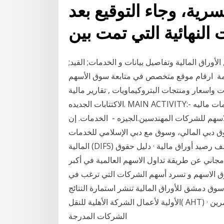
رية، وجاء التوقيع بعد
لنهائية التي تمت بين
أوراق المالية وتفاصيل بيانات و الخدمات; القيد;
ستدامة ارقام موقع متخصص في متابعة سوق الأسهم
واسعار ومنتجات البتروكيماويات , تقارير مالية
الاكتتابات الجديده. MAIN ACTIVITY:- تاسست الشركه عام 1984 كشركه مساهمه للقيام بخدمات ماليه
اسهم للشركات المهندسين.الجيزه - الخدمات. إن
ق دبي المالي، وسوق مع دبي الإسلامي للخدمات
المالية (DIFS) يمكنك التداول عبر أي من القنوات التالية: نموذج طلب كشف رصيد أوراق مالية · دليل حقوق
في الأو 16 تشرين الأول (أكتوبر) 2019 دليل مجاني عن طريقة تداول الاسهم العالمية في أكبر
سوق الاسهم و تسرد أسهم الشركات التي ترغب في
وق دمشق للأوراق المالية تنشر استمارة النتائج
الأولية لأعمال الشركة الأهلية للنقل( AHT) عن العام 2020. 2021-01-21 خدمات الكترونية. مستثمرين ·
الشركات المدرجة