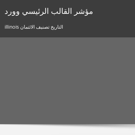
Skip
مؤشر القالب الرئيسي وورد
to
content
illinois التاريخ تصنيف الائتمان