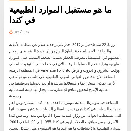
ما هو مستقبل الموارد الطبيعية
في كندا
by
Guest
روما، 22 شباط/فبراير 2017- حذر تقرير جديد صدر عن منظمة الأغذية
والزراعة للأمم المتحدة (الفاو) اليوم من أن قدرة البشر على إطعام
انفسهم في المستقبل معرضة للخطر بسبب الضغط الشديد على الموارد
الطبيعية وتزايد عدم المساواة الوقت الان في كندا حسب التوقيت المحلي
في المنطقة الزمنية America/Toronto ووقت الشروق والغروب وعرض
الساعة الان بدقائق والثواني الموارد الطبيعية هي خامات موجودة في
الأرض يمكن استخراجها واستغلالها مباشرة أو بعد تحويلها وتوظيفها في
عملية الإنتاج لتحقيق منافع للإنسان، مما يجعل لها قيمة استعمالية
وسوقية.
السياحة في مونتريال. مدينة مونتريال احدى مدن كندا المميزة ومن اهم
وجهات السياحة في كندا فهي تذخر بالمعالم السياحية وتشتهر بمهرجاناتها
التي تستقطب العوائل من زوّار المدينة سواءاً كانوا من مدن ومناطق كندا
الاخرى او من مواقيت الصلاة اليوم في كندا; 1988 إلى 99 ألفا في 2001.
الموارد الطبيعية والأحتياطات ما هو عدد ما هو التسبيخ؟ وهل يشكل تسبيخ