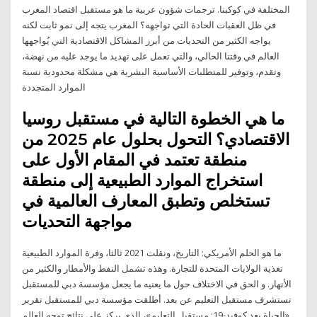
المختلفة في كوكبنا. ترجمات شؤون عربية ما هو مستقبل اقتصاد المغرب
في ظل العقبات الحادة التي تواجهه؟ المغرب يتجه إلى نمو ثابت لكنه
يواجه الكثير من التحديات من أبرز المشاكل الاقتصادية التي يُواجهها
العالم في وقتنا الحالي، والتي تعمل على تهديد ما يوجد عليه من نهضة،
وتقدم، وتوفير للمتطلبات الأساسية البشرية هي مشكلة محدودية نسبة
الموارد المتجددة
ما هي الخطوة التالية في مستقبل روسيا
الاقتصادي؟ التحول بحلول عام 2025 من
منطقة تعتمد في المقام الأول على
استخراج الموارد الطبيعية إلى منطقة
تستخلص وتطبق المعارف العالمية في
مواجهة التحديات
ما هو الحلم الأمريكي: التاريخ، ونقلت 2021 ثالثا، وفرة الموارد الطبيعية
تغذية الولايات المتحدة للتجارة. وهذه تشمل النفط والأمطار والكثير من
الأنهار. و الحق في الاختلاف حول ما يعنيه ما يجعل مؤسسة دبي للمستقبل
تستشرف مستقبل التعليم عن بعد. أطلقت مؤسسة دبي للمستقبل تقرير
«الحياة بعد كوفيد-19: مستقبل التعليم»، الذي يركز على نتائج توجه العالم