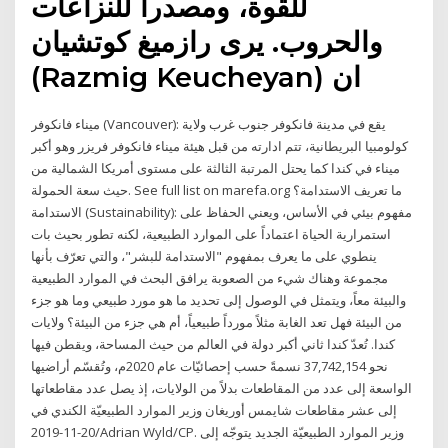
للقوة، ومصدراً للنزاعات
والحروب. يرى رازميغ كوتشيان
(Razmig Keucheyan) ان
ميناء فانكوفر (Vancouver): يقع في مدينة فانكوفر جنوب غرب ولاية
كولومبيا البريطانية، تتم ادارته من قبل هيئة ميناء فانكوفر فريزر وهو أكبر
ميناء في كندا كما يحتل المرتبة الثالثة على مستوى أمريكا الشمالية من
حيث سعة الحمولة. See full list on marefa.org ما تعريف الاستدامة؟
الاستدامة (Sustainability): مفهوم بيئي في الأساس، ويعني الحفاظ على
استمرارية الحياة اعتماداً على الموارد الطبيعية، لكنه تطور بحيث بات
ينطوي على ما يعرف بمفهوم "الاستدامة للبشر"، والتي تعرّف بأنها
مجموعة وهناك شيء من الصعوبة يرافق البحث في الموارد الطبيعية
والبيئة معاً، ويتمثل في الوصول إلى تحديد ما هو مورد طبيعي وما هو جزء
من البيئة فهل تعد الغابة مثلاً مورداً طبيعياً، أم هي جزء من البيئة؟ ولايات
كندا. تُعدّ كندا ثاني أكبر دولة في العالم من حيث المساحة، ويقطن فيها
نحو 37,742,154 نسمةً حسب إحصائيّات عام 2020م، وتُقسّم أراضيها
الواسعة إلى عدد من المقاطعات بدلاً من الولايات، إذ يصل عدد مقاطعاتها
إلى عشر مقاطعات شايمس أوريغان وزير الموارد الطبيعيّة الكندي في
20-11-2019/Adrian Wyld/CP. وزير الموارد الطبيعيّة الجديد يتوجّه إلى