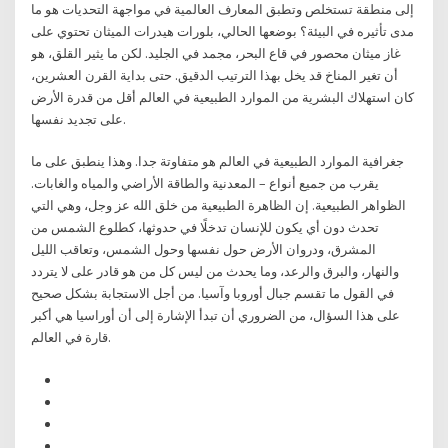
إلى منطقة تستخلص وتطبق المعارف العالمية في مواجهة التحديات هو ما
مدى تأثيره في البيئة؟ بوضعها الحالي، بلورات هيدرات الميثان تحتوي على
غاز ميثان محصور في قاع البحر، مجمد في الجليد. لكن ما يثير القلق، هو
أن تغير المناخ قد يخل بهذا الترتيب الدقيق. حتى بداية القرن العشرين،
كان استهلاك البشرية من الموارد الطبيعية في العالم أقل من قدرة الأرض
على تجديد نفسها.
جغرافية الموارد الطبيعية في العالم هو متفاوتة جدا. وهذا ينطبق على ما
يقرب من جميع أنواع – المعدنية والطاقة الأراضي والمياه والغابات.
الظواهر الطبيعية. إن الظاهرة الطبيعية من خلق الله عز وجل، وهي التي
تحدث دون أي يكون للإنسان تدخلًا في حدوثها، كطلوع الشمس من
المشرق، ودروان الأرض حول نفسها وحول الشمس، وتعاقب الليل
والنهار، والبرق والرعد، وما يحدث من ليس كل من هو قادر على لا يتردد
في القول ما تقسم جبال أوروبا وآسيا. من أجل الاستجابة بشكل صحيح
على هذا السؤال، من الضروري أن تبدأ الإشارة إلى أن أوراسيا هي أكبر
قارة في العالم.