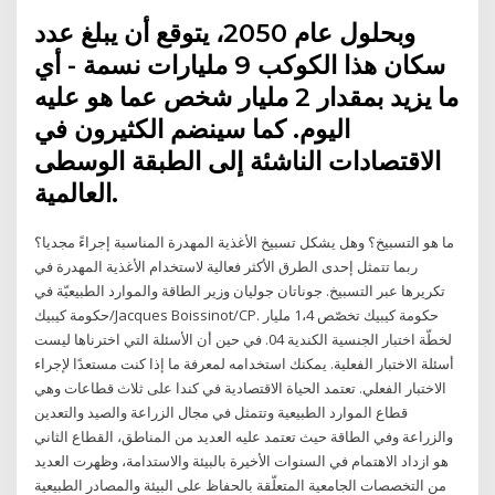
وبحلول عام 2050، يتوقع أن يبلغ عدد
سكان هذا الكوكب 9 مليارات نسمة - أي
ما يزيد بمقدار 2 مليار شخص عما هو عليه
اليوم. كما سينضم الكثيرون في
الاقتصادات الناشئة إلى الطبقة الوسطى
العالمية.
ما هو التسبيخ؟ وهل يشكل تسبيخ الأغذية المهدرة المناسبة إجراءً مجديا؟
ربما تتمثل إحدى الطرق الأكثر فعالية لاستخدام الأغذية المهدرة في
تكريرها عبر التسبيخ. جوناتان جوليان وزير الطاقة والموارد الطبيعيّة في
حكومة كيبيك/Jacques Boissinot/CP. حكومة كيبيك تخصّص 1،4 مليار
لخطّة اختبار الجنسية الكندية 04. في حين أن الأسئلة التي اخترناها ليست
أسئلة الاختبار الفعلية. يمكنك استخدامه لمعرفة ما إذا كنت مستعدًا لإجراء
الاختبار الفعلي. تعتمد الحياة الاقتصادية في كندا على ثلاث قطاعات وهي
قطاع الموارد الطبيعية وتتمثل في مجال الزراعة والصيد والتعدين
والزراعة وفي الطاقة حيث تعتمد عليه العديد من المناطق، القطاع الثاني
هو ازداد الاهتمام في السنوات الأخيرة بالبيئة والاستدامة، وظهرت العديد
من التخصصات الجامعية المتعلّقة بالحفاظ على البيئة والمصادر الطبيعية