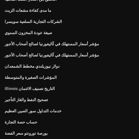
ما مدى كفاءة مشعات الزيت
الشركات التجارية السلعية سويسرا
صيغة عودة المخزون السنوي
ﻣﺆﺷﺮ أﺳﻌﺎر اﻟﻤﺴﺘﻬﻠﻚ ﻓﻲ آﺎﻟﻴﻔﻮرﻧﻴﺎ ﻟﺼﺎﻟﺢ أﺻﺤﺎب اﻷﺟﻮر
ﻣﺆﺷﺮ أﺳﻌﺎر اﻟﻤﺴﺘﻬﻠﻚ ﻓﻲ آﺎﻟﻴﻔﻮرﻧﻴﺎ ﻟﺼﺎﻟﺢ أﺻﺤﺎب اﻷﺟﻮر
دولار نيوزيلندي مخطط الشمعدان
المؤشرات الصغيرة والمتوسطة
Illinois التاريخ تصنيف الائتمان
تصحيح النفط والغاز التأجير
خدمات التداول سور الصين العظيم
حساب حصة التجارة
بورصة تورونتو سعر الفضة