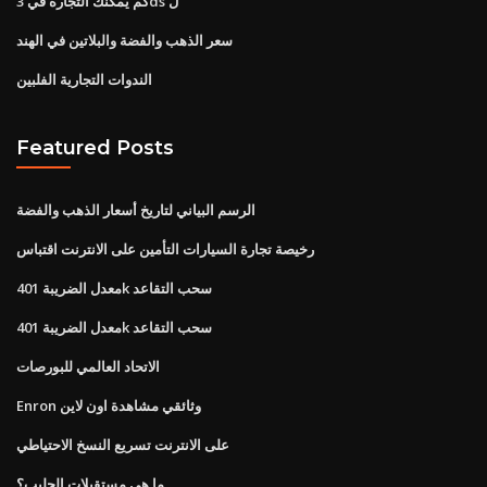
كم يمكنك التجارة في 3ds ل
سعر الذهب والفضة والبلاتين في الهند
الندوات التجارية الفلبين
Featured Posts
الرسم البياني لتاريخ أسعار الذهب والفضة
رخيصة تجارة السيارات التأمين على الانترنت اقتباس
معدل الضريبة 401k سحب التقاعد
معدل الضريبة 401k سحب التقاعد
الاتحاد العالمي للبورصات
Enron وثائقي مشاهدة اون لاين
على الانترنت تسريع النسخ الاحتياطي
ما هي مستقبلات الحليب؟