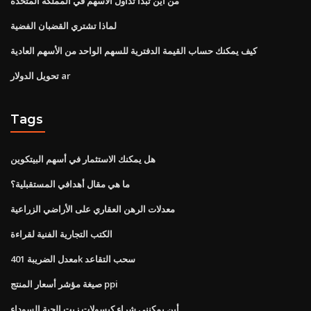
من أين تبدأ تداول الأسهم في المملكة المتحدة
لماذا تشتري القضبان الفضية
كيف يمكنك حساب القيمة الدفترية للسهم الواحد من الأسهم العادية
تحويل الدولار ar
Tags
هل يمكنك الاستثمار في أسهم البيتكوين
ما هي مقال أهدافي المستقبلية؟
معدلات الرهن العقاري على الأراضي الزراعية
الكتب التجارية الفنية لقراءة
معدل الضريبة 401k سحب التقاعد
صيغة مؤشر أسعار المنتج ppi
أين يمكنني شراء كبسولات زيت الحبة السوداء