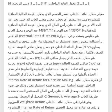
3 ــ 2 ــ 2: معدل العائد الداخلي: 91: 3 ــ 2 ــ 3: دليل الربحية: 93
معيار معدل العائد الداخلي : سعر الخصم الذي يجعل القيمة الحالية الصافية
للمشروع مساوية للصفر أي يجعل : معنى معدل العائد الداخلي: يعبر عن
الحد الأدنى من العائد على رأس المال الذي يجعل القيمة الحالية الصافية
للتدفقات 19‏‏/5‏‏/1433 بعد الهجرة 14‏‏/1‏‏/1439 بعد الهجرة معدل العائد
الداخلي (Internal Rate Of Return) هو مقايس يستخدم في الموازنة
الرأسمالية لتقدير ربحية الاستثمارات المحتملة بناء على التدفقات النقدية.
معدل العائد الداخلي هو معدل يجعل صافي القيمة الحالية (NPV) يساوي
الصفر. فكلما ارتفع معدل العائد الداخلي يكون أفضل للاستثمار به حتى مع
معدل العائد الداخلي (irr) هو معدل الخصم الذي يجعل صافي القيمة
الحالية (npv) صافي القيمة الحالية (npv) صافي القيمة الحالية (npv) هو
قيمة جميع التدفقات النقدية المستقبلية (الإيجابية والسلبية) على مدى
الحياة بأكملها من استثمار معدل العائد الداخلى لاتخاذ قرار الاستثمار :
Internal Rate of Return for Decision Making . أن فكرة معدل العائد
الداخلى تعتمد أساسا على تحديد قيمة استثمار معين وذلك فى ضوء
تدفقاته النقدية ، ومعدل العائد على رأس المال المستثمر المحدد مقدما
2- المعدل أو الوسط الهندسي Geometric Average 3- طريقة العائد
الموزون Weighted Return وهو عبارة عن معدل العائد الداخلي
للمشروع Internal Rate of Return والذي هو عبارة عن معدل الخصم