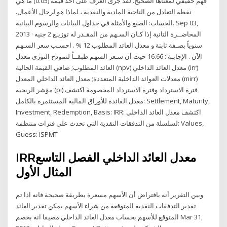
فهم حقيقي لمعناها الصحيح. لقد جرى العرف على أخذ قيمة (0.05) ما هي
نقطة التعادل من الناحية المادية والنقدية ، لماذا هو لرجال الأعمال.
الحساب: الصيغ والأمثلة في جداول البيانات والرسوم البيانية. Sep 03,
2013 · المحاضــرة التانية إذا كـان السـهم من المقـدر له توزيـع 2 جنيه
سنوياً بصـفة ثابتة و معدل العائد المطلوب 12 % . احسـب سعر السـهم
الآن . الإجابـة : 16.66 حيث أن سـعر السهم طبقــاُ لنموذج التوزي معدل
العائد المطلوب; صافي القيمة الحالية (npv) معدل العائد الداخلي (irr)
معدلات العوائد الداخلية المتعددة; معدل العائد الداخلي المعدل (mirr)
مؤشر الربحية (pi) فترة الاسترداد وفترة الاسترداد المخصومة اكتشف
معدل الفائدة للأوراق المالية المستثمرة بالكامل: Settlement, Maturity,
Investment, Redemption, Basis: IRR: اكتشف معدل العائد الداخلي
لسلسلة من التدفقات النقدية التي تحدث على فترات منتظمة: Values,
Guess: ISPMT
IRRمعدل العائد الداخلي الفصل التاسع
المثال الأول
وبين التقرير أنه بافتراض أن الأسهم مسعرة بطريقة صحيحة فانه اذا تم
تقدير التدفقات النقدية المتوقعة من شراء الأسهم يمكن تقدير العائد
المتوقع للأسهم بحساب معدل العائد الداخلي مضيفا انه بخصم Mar 31,