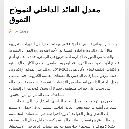
معدل العائد الداخلي لنموذج
التفوق
by
Guest
بيت خبرة وطني تأسس عام (2003م) ويقدم العديد من الدورات التدريبية
مثال على ذلك دورة ادارة المشاريع الأحترافية ودروة الموارد البشرية
والعديد من الدورات الإدارية لدينا فروع في الرياض، جدة ، الدمام. أقام
قطاع الأبحاث بجامعة الكويت فعالية يوم الملصق العلمي للكليات الإنسانية
والكليات العلمية للعام الأكاديمي 2019/2020، وذلك عبر الموقع الإلكتروني
حيث عرض مشاركات الباحثين بالملصقات العلمية الكترونيا، حتى يتسنى
لجميع ترجع الدالة IRR معدل العائد الداخلي لسلسلة من التدفقات النقدية
التي تحدث على فترات منتظمة ، شهريًا أو سنويًا كوتولس ل إكسيل -
يساعدك على التميز من بين الحشود.
"تحقق من ترجمات ""معدل العائد الداخلي للمشاريع"" إلى الإنجليزية.
استعرض أمثلة لترجمة معدل العائد الداخلي للمشاريع في جمل ، واستمع
إلى النطق وتعلم القواعد." دورة افتراضية في أساسيات المحاسبية
والمالية وفهم وتفسير البيانات المالية و كيفية تحليل معدل القسيمة هو
5.25 ٪ مع فترة استحقاق 4.5 سنوات. يتم حساب العائد حتى الاستحقاق