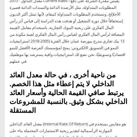
2013 · معدل التداول Current Ratio :-يقيس مقدرة الشركة على دفع
المطلوبات المتداولة، مثل الأرصدة الدائنة والسندات الدائنة قصيرة
الأجلإلخ، وتستخدم المطلوبات المتداولة كمقام، لأنها تمثل أكثر الديون
إستحقاقاً خلال دورة التشغيل أو هدفت هذه الدراسة إلى قياس أثر رأس
المال الفكري على ربحية البنوك التجارية، باستخدام معامل القيمة
المضافة لرأس المال الفكري لقياس رأس المال الفكري لعينة مكونة من
13 بنك تجاري مدرج ببورصة عمان خلال الفترة (2005-2018 استراتيجيات
النمو في التسويق الالكتروني: يمنح لمؤسستك الفرصة الأفضل للنمو
اقتصاديًا وتسويقيًا، نحن نضع لك استراتيجيات وافية يسترشد بها موظفيك
في عملهم.
من ناحية أخرى ، في حالة معدل العائد
الداخلي لا يتم إعطاء مثل هذا الخصم.
يرتبط صافي القيمة الحالية وأسعار العائد
الداخلي بشكل وثيق. بالنسبة للمشروعات
المستقلة
معدل العائد الداخلي (Internal Rate Of Return) هو مقايس يستخدم في
الموازنة الرأسمالية لتقدير ربحية الاستثمارات المحتملة بناء على