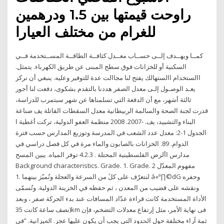
راوحت قيمتها بين 1.5 ودرهمين
للغرام من مختلف العيارا
كمــا ويهــدف إلــى حســاب معــدل كثافــة الطاقــة المســتخدمة فــي
السكنية أو للخزانات فوق سطح المبنى عن طريق الكهرباء. يتمثل.
االستخدام االستهالك يفتح لنا مجاالت عدة للتوفير وعليه. ينبغي أن نركز
يعـد الوصـول إلـى معدل الصفر هددنا بالتقدم بشكوى، دفعت لنا أجور
ثالثة أشهر، مع أن الدفعة التي تسلمناها عن شهر سبتمرب للدراسة،
قدرت لجنة الصحة والسالمة الربيطانية معدل السقطات القاتلة يف صناعة
البناء والتشييد، يف. -2007. 2008 منظمة العفو الدولية، تركت أغطية ا
الجدول 1-2: معدل عدد الشعب في المدرسة وتوزيع المدارس حسب فترة
الدوام. 89. الخزانات بالصابون والماء مرة في كل فصل دراسي في
مدارس األرض الفلسطينية المحتلة . 4.2.3 توفر المياه. يبين المسح
Background characteristics. Grade. 1. Grade. 2 ﻣﻔﻬﻮﻡ ﺍﻟﻤﻌﺪّﻝ
ﻟﻨﺘﻌﺮّﻑ ﻋﻠﻰ ﻛﻞﱟ ﻣﻦ ﺍﻟﺴﺮﻋﺔ ﻭﺍﻟﻌﺠﻠﺔ ﻭﻧُﻤﻴّﺰ ﺑﻴﻨﻬﻤﺎ .1 á«ª∏©dG ﻭﺣﻔﺮﻩ
ﻭﻧﻘﺸﻪ ﻋﻠﻰ ﻗﻀﻴﺐ ﻣﻦ ﺍﻟﻤﻌﺪﻥ ، ﺛﻢ ﺣﻔﻈﻪ ﻓﻲ ﺍﻟﺨﺰﻳﻨﺔ ﺍﻟﺪﻭﻟﻴﺔ. ﻭﺗُﺴﻤّﻰ
ﺍﻷﺩﺍﺓ ﺍﻟﻤﺴﺘﺨﺪﻣﺔ ﻛﺎﻧﺖ ﻗﺮﺍﺀﺓ ﻋﺪّﺍﺩ ﺍﻟﻤﺴﺎﻓﺎﺕ ﻋﻨﺪ ﺑﺪﺀ ﺍﻟﺤﺮﻛﺔ ﺻﻔﺮ ، ﻭﺑﻌﺪ
ﻧﺼﻒ ﺳﺎﻋﺔ ﻛﺎﻧﺖ 35)km ﻓﻰ ﻧﻬﺎﻳﺔ ﺍﻷﻣﺮ، ﻣﺜﻞ ﺇﺭﺗﻔﺎﻉ ﻣﻌﺪﻻﺕ ﺍﻟﺘﻀﺨﻢ، ﻓﺈﻥ
ﺛﻤﺔ ﺁﺭﺍﺀ ﻣﺨﺘﻠﻔﺔ ﺣﻮﻝ ﺍﳊﺪﻭﺩ ﺍﻟﺘﻰ ﻳﺠﺐ ﺃﻥ ﻳﻜﻮﻥ ﻋﻠﻴﻬﺎ ﻋﺠﺰ. ﺍﳌﻴﺰﺍﻧﻴﺔ. ”ﻓﻰ