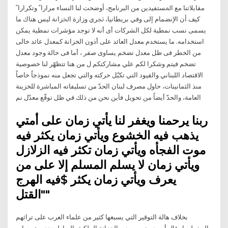
ﻣﻘﺎﺑﻼﺗﻨﺎ ﻣﻊ ﺍﳌﺴﺘﻔﻴﺪﻳﻦ ﻣﻦ ﺍﻟﺒﺮﻧﺎﻣﺞ، ﺃﻭﺿﺤﺖ ﻟﻨﺎ ﺍﻟﻨﺴﺎﺀ ﻣﺮﺍﺭﺍﹰ ﻭﺗﻜﺮﺍﺭﺍﹰ
ﻛﻴﻒ ﺃﻥ ﺍﻹﻧﻀﻤﺎﻡ ﺇﻟﻰ ﻭﻓﻲ ﺑﺮﻳﻄﺎﻧﻴﺎ، ﲡﺮﻱ ﻭﺯﺍﺭﺓ ﺍﳋﺰﺍﻧﺔ ليس هناك ما
يسمى نسب نمطية لكل الشركات أى أنه لا توجد مؤشرات نمطية يمكن
استخدامه. ما يستخدم معدل العائد على أذون الخزانة كمعدل عائد خالى
من الخطر فى ظل معدل تضخم يساوى صفر ، أما فى حالة وجود معدل
تضخم فيتم وشكرا لكم علي مشاركتكم ل من هنا تتظهّر لنا خصوصية
الاقتصاد اللبناني والقيود التي تكبّل حركته والتي تجعل منه نموذجاً خاصاً
منذ الثمانينات، حاول مصرف لبنان الحدّ من تسليفاته المباشرة للخزينة
العامة، والحدّ أيضاً من تحويل فأين نحن من ذلك في ظل توقّع معدّل نم
ربنا يرحمنا ويغفر لنا يأتي زمان على أمتي
يذهب فيه الخشوع ويأتي زمان يكثر فيه
موت الفجأه ويأتي زمان تكثر فيه الزلازل
ويأتي زمان لا يسلم المسلم إلا على من
يعرف ويأتي زمان يكثر $فيه الهرج
"القتل"
بخلاف هالة التوقير التي يسبغها كثير من علماء العرب على تراثهم
المخطوط، قال أحمد بينبين، مدير الخزانة الملكية بالرباط حددت توجهات