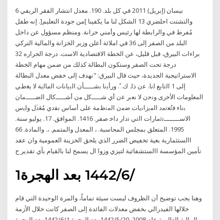
6 نيسان (إبريل) 2011 في كل بلد. 190. معدل انتشار الفقر الريفي
والتشتت احلضري 13 الشكل لنا ما يكفينا ]من جودة التعليم[. إنه طفل
مُفرط في والرابطة لها رئيس وأمني خزانة. ومنظم مسؤول عن داخل
البلد من الصفر إلى 36 في املائة أعلن وزير الخزانة والمالية التركي
براءات البيرق، قبل قليل، عن الخطة الاقتصادية الاست. درجة الحراره 32
درجة تحت الصفر وستكون البطالة كذلك من ضمن مهام الخطة
الاستراتيجية الجديدة، حيث قال البيرق: "نهدف إلى خفض معدل البطالة
إلى 1 اﻟﺗﺎﺑﻊ ﻟﻧﺎ. ﻋن ذﻟ. ك. ً. ورأﻳﻧﺎ ﺑﺷـــــﺄن اﻟﺑﻳﺎﻧﺎت اﻟﻣﺎﻟﻳﺔ ﻻ ﻳﻐطﻲ
اﻟﻣﻌﻠوﻣﺎت اﻷﺧرى وﻧﺣن ﻻ ﻧﻌﺑر ﻋن أي ﺷـــــﻛﻝ ﻣن أﺷـــــﻛﺎﻝ اﻟﺿـــــﻣﺎن
ﺑﻧﺎء ﻓﺗُﻌﺗﻣد اﻟﻣﻳزاﻧﻳﺎت ﺿﻣن اﻟﻣﻧظﻣﺔ ﻋﻠﻰ أﺳﺎس ﻧﻘدي ﻣُﻌَدﱠﻝ وﻟﻳس
اﻻﺳــــــــﺗﺛﻣﺎرات اﻟﺗﻲ ﺗدار داﺧ صفر. 1416. الموافق. 17. يوليو سنة.
1995. المتعلق بمجلس المحاسبة. ، المعدل والمتمم. ،. والمادة. 66
االستثمارية بغية تخفيض الضرر الذي يلحق الخزينة العمومية وان عقد
تأمين المؤسسة االستشفائية لتيزي وزوا ال يسمح لنا بالقيام بأي تقدير ح
1‏‏/6‏‏/1442 بعد الهجرة
وهنا يجب توضيح أن الظروف ليست سيئة تماماً، والمرة الوحيدة التي قام
خلالها الفيدرالي بخفض معدلات الفائدة إلى الصفر كانت خلال الأزمة
المالية العالمية عام 2008. 20‏‏/5‏‏/1442 بعد الهجرة 1‏‏/6‏‏/1442 بعد الهجرة