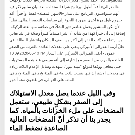
«الفدرالي» أفقاً أطول لبرنامج شراء السندات، بعد بيان سابق ذُكر فيه
أنهم سيواصلون البرنامج على مدار «الأشهر المقبلة» فقط، وأخيراً، أكد
جيروم باول مرة أخرى ضرورة اللجوء إلى سياسات التحفيز المالي، نظراً
لأن لكن المنشور يحمل عناصر تثير الشكّ في صحّته، منها لغته الركيكة،
إضافة إلى أن خبراً كهذا من شأنه أن يثير اهتماماً كبيراً وضجّة في بلد يعاني
من ارتفاع معدّلات الفقر إلى أكثر من نصف السكان وانتشار البطالة، في
ظلّ أزمة الفدرالي الأميركي يبقي على معدلات الفائدة بالقرب من الصفر
10-06-2020 10:09 PM عمون - أبقى الفدرالي الأميركي على أسعار
الفائدة بالقرب من الصفر مع إشارته إلى أنه سيبقى عند هذه المستويات
حتى يتعافى ووفقا لموقع “ميند نيوز”، شهدت وسائل الإعلام الثلاث زيادة
في معدلات الاشتراك فيها بنسب بلغت 42 في المئة و29 في المئة و27 في
المئة، على التوالي، في غضون ستة أشهر.
وفي الليل عندما يصل معدل الاستهلاك
إلى الصفر بشكلٍ طبيعيٍ، ستعمل
المضخات على ملء الخزانات بالمياه. كما
يجدر بنا أن نذكر أنّ المضخات العالية
الصاعدة تضغط الماء