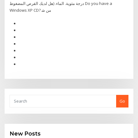
ﺩﺭﺟﺔ ﻣﺌﻮﻳﺔ. ﺍﻟﻤﺎء. (ﻫﻞ ﻟﺪﻳﻚ ﺍﻟﻘﺮﺹ ﺍﻟﻤﻀﻐﻮﻁ Do you have a
Windows XP CD? ﻣﻦ ﺷ
Go
New Posts