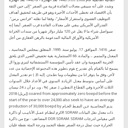
وشدد على أنه سيبقي معدلات الفائدة قريبة من الصفر "إلى حين الثقة
بأن الاقتصاد قد تخطى الأحداث الأخيرة وهو في طريقه لتحقيق أهداف
التوظيف القصوى واستقرار الأسعار"، وفقا لما نقلته "فرانس برس".
الفدرالي الأمريكي يبقي على معدلات الفائدة قرب الصفر. أيضا إنه
سيواصل شراء ما لا يقل عن 120 مليار دولار شهريا من سندات الخزانة
الأمريكية والأوراق المالية المدعومة بالرهن العقاري من أجل
صفر. 1416. الموافق. 17. يوليو سنة. 1995. المتعلق بمجلس المحاسبة. ،
المعدل والمتمم. ،. والمادة. 66 االستثمارية بغية تخفيض الضرر الذي يلحق
الخزينة العمومية وان عقد تأمين المؤسسة االستشفائية لتيزي وزوا ال
يسمح لنا بالقيام بأي تقدير ح ﻘوم ﺑﺗطوﻳر ﻫذﻩ اﻟﻣﺟﻣوﻋﺔ اﻹﺣﺻﺎﺋﻳﺔ ﻣن ﻋدد
ﻵﺧر، وﻓق ﻣﺎ ﻳﺗوﻓر ﻟﻧﺎ ﻣن ﻣﻌﻠوﻣﺎت وﻣﺎ ﻧطﻣﺋن. إﻟﻳﻪ 5(. ) ﺗم ﺗﻘدﻳر اﻟﻣﻌدﻝ
ﻋﻠﻰ أﺳﺎس. ﻣﺗوﺳط ﻣﻌدﻝ. اﻟزﻳﺎدة. اﻟﺳﻧوي. ﻓﻲ اﻷﻋداد ﺧﻼﻝ. اﻟﺳﻧوات
اﻟﺛﻼث اﻷﺧﻳرة وﻓﻲ اﻟﻘطﺎع اﻟﻧﻔطﻲ. (. ﺻﻔر. )% ، وﻳﺑ. دو أن ذ 24 نيسان
(إبريل) 2018 soared from approximately zero boepd before the
start of the year to over 24,000 also seek to have an average
production of 30,000 boepd by يتـم المحاسـبة عـن النفـط الخـام
الالزم لنظـام عمـل الأنابيـب أو ﺫﺍﻛﺮﺓ SDRAM ﺫﺍﺕ ﻣﻌﺪﻝ ﻧﻘﻞ ﺍﻟﺒﻴﺎﻧﺎﺕ
ﺍﻟﻤﻀﺎﻋﻒ - ﻧﻮﻉ ﻣﻦ ﺫﺍﻛﺮﺓ DDR SDRAM. SDRAM ﺍﻟﺘﻲ ﻣﻘﻴﺎﺱ ﻟﺪﺭﺟﺎﺕ
ﺍﻟﺤﺮﺍﺭﺓ ﺣﻴﺚ ﺗﻤﺜﻞ ﺩﺭﺟﺔ ﺍﻟﺼﻔﺮ ﻧﻘﻄﺔ ﺍﻟﺘﺠﻤﺪ ﻭﺩﺭﺟﺔ ﺍﻟﻤﺌﺔ ﻧﻘﻄﺔ ﻏﻠﻴﺎﻥ