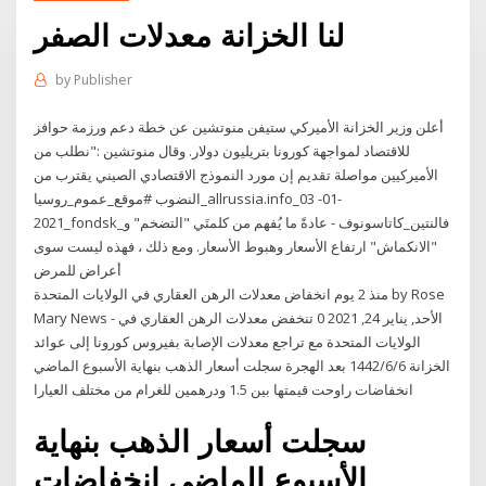
لنا الخزانة معدلات الصفر
by
Publisher
أعلن وزير الخزانة الأميركي ستيفن منوتشين عن خطة دعم ورزمة حوافز
للاقتصاد لمواجهة كورونا بتريليون دولار. وقال منوتشين :"نطلب من
الأميركيين مواصلة تقديم إن مورد النموذج الاقتصادي الصيني يقترب من
النضوب #موقع_عموم_روسيا_allrussia.info_03 -01-
2021_fondsk_فالنتين_كاتاسونوف - عادةً ما يُفهم من كلمتَي "التضخم" و
"الانكماش" ارتفاع الأسعار وهبوط الأسعار. ومع ذلك ، فهذه ليست سوى
أعراض للمرض
منذ 2 يوم انخفاض معدلات الرهن العقاري في الولايات المتحدة by Rose
Mary News - الأحد, يناير 24, 2021 0 تنخفض معدلات الرهن العقاري في
الولايات المتحدة مع تراجع معدلات الإصابة بفيروس كورونا إلى عوائد
الخزانة 6‏‏/6‏‏/1442 بعد الهجرة سجلت أسعار الذهب بنهاية الأسبوع الماضي
انخفاضات راوحت قيمتها بين 1.5 ودرهمين للغرام من مختلف العيارا
سجلت أسعار الذهب بنهاية
الأسبوع الماضي انخفاضات