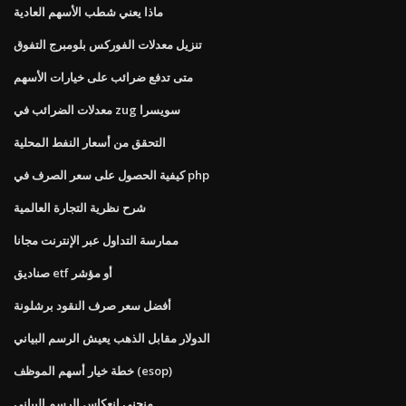
ماذا يعني شطب الأسهم العادية
تنزيل معدلات الفوركس بلومبرج التفوق
متى تدفع ضرائب على خيارات الأسهم
معدلات الضرائب في zug سويسرا
التحقق من أسعار النفط المحلية
كيفية الحصول على سعر الصرف في php
شرح نظرية التجارة العالمية
ممارسة التداول عبر الإنترنت مجانا
صناديق etf أو مؤشر
أفضل سعر صرف النقود برشلونة
الدولار مقابل الذهب يعيش الرسم البياني
خطة خيار أسهم الموظف (esop)
منحنى انعكاس الرسم البياني