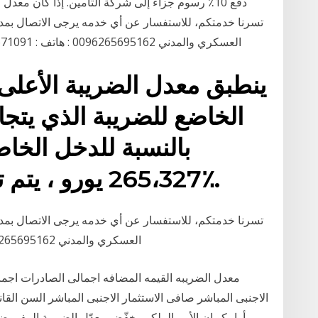
دفع 10٪ رسوم جزاء إلى شركة التأمين. إذا كان معدل 
تسرنا خدمتكم، للاستفسار عن أي خدمه يرجى الاتصال بمديري
العسكري والمدني 0096265695162 : هاتف : 0096265671091 : الخط الساخن 4‏‏/6‏‏/1442 بعد الهجرة
بالنسبة للدخل الخاض
265،327 يورو ، يتم تطبيق ضريبة بنسبة 45٪.
تسرنا خدمتكم، للاستفسار عن أي خدمه يرجى الاتصال بمديري
العسكري والمدني 0096265695162 : هاتف : 0096265671091 : الخط الساخن
معدل الضريبه القيمه المضافه اجمالى الصادرات اجم
الاجنبى المباشر صافى الاستثمار الاجنبى المباشر السن القان