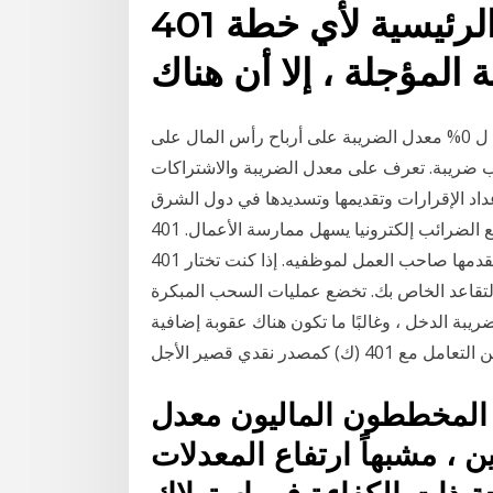
حين أن الميزة الرئيسية لأي خطة 401k هي
 المؤجلة ، إلا أن هناك
اعتمادا على مدى فعالية كنت تدير مستوى دخلك, قد تأهل ل 0% معدل الضريبة على أرباح رأس المال على
 ضريبة. تعرف على معدل الضريبة والاشتراكات
عداد الإقرارات وتقديمها وتسديدها في دول الشرق
الأوسط, حيث أن دفع الضرائب إلكترونيا يسهل ممارسة الأعمال. 401k هي خطة استحقاقات التقاعد التي
يقدمها صاحب العمل لموظفيه. إذا كنت تختار 401k، تحتاج إلى المساهمة جزء من راتبك لذلك، والتي قد
تقاعد الخاص بك. تخضع عمليات السحب المبكرة
40 (ك) - التي تمت قبل سن 59 عامًا - لضريبة الدخل ، وغالبًا ما تكون هناك عقوبة إضافية
 المخططون الماليون معدل
٪ للمتقاعدين ، مشبهاً ارتفاع المعدلات