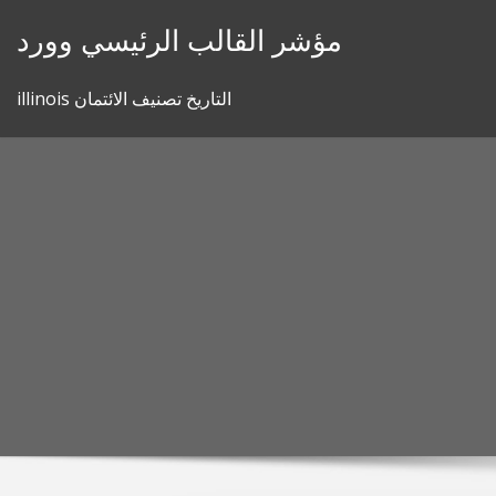
Skip
مؤشر القالب الرئيسي وورد
to
content
illinois التاريخ تصنيف الائتمان