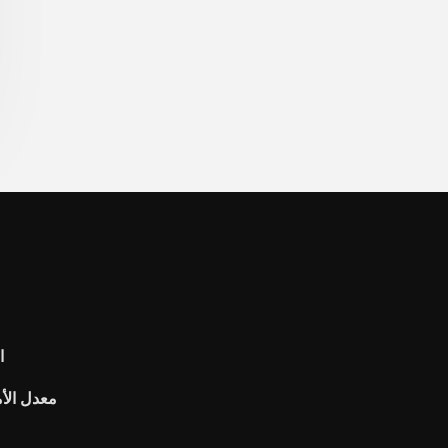
f
معدل الأم