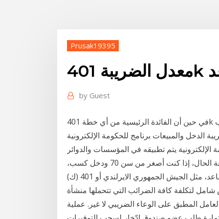
Prusak19395
اعد
by
Guest
في حين أن الفائدة الرئيسية من أي خطة 401k هي ضريبة مؤجلة، هناك عقوبات إذا كان أحد يحتاج إلى سحب
يبة الدخل والمبيعات برنامج للحكومة الإلكترونية
امج للحكومة الإلكترونية يتم تطبيقه في المؤسسات والدوائر
الحكومية في المملكة.. اعتبارات مدخرات التقاعد. بطبيعة الحال، إذا كنت أصغر من سن 70 ودخل كسب،
شامل لتكلفة كافة الضرائب التي تتحملها منشأة
لعامل المطبق على الوعاء الضريبي لا غير. عملية
تمارة طلب عضو صندوق ادّخار لسحب التوفيرات