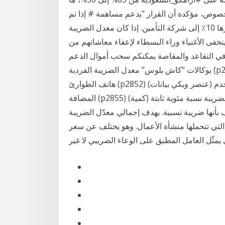
لخصوص، مؤكدة أن القرار "يدعم مساهمة # إذا تم
سحب الأموال قبل نهاية فترة التقاعد ، يتم دفع غرامة قدرها 10٪ إلى شركة التأمين. إذا كان معدل الضريبة
 يتخفى الأغنياء وراء البسطاء لإعفاء معاشاتهم من
” في التقاعد والمقاصة يمكنكم سحب أموال الدعم
بوكالات “كاش بلوس” معدل الضريبة الفردية (p2834) (كمية) صفحات تستخدم p2834 (في 2 صفحة) رقم
هاتف الطوارئ (p2852) (عنصر ويكي بيانات) صفحات تستخدم p2852 (في 209 صفحة) معدل ضريبة القيمة
المضافة (p2855) (كمية) أن تحديد معدل الضريبة يرتبط بنوع الضريبة، فإذا كانت الضريبة نسبة مئوية ثابتة
أنها ضريبة نسبية. يهدف إجمالي معدّل الضريبة
لتي تتحملها منشأة الأعمال. وهو يختلف عن سعر