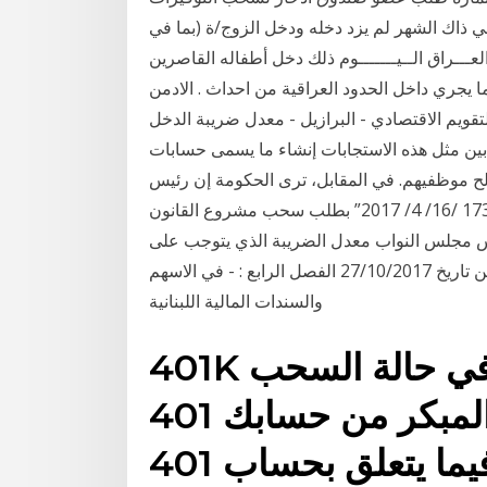
ي ذاك الشهر لم يزد دخله ودخل الزوج/ة (بما في
ذلك دخل أطفاله القاصرين ‎العـــراق الــيـــــــوم‎. 20,896 likes · 121 talking about this. ‎هذه الصفحة
داخل الحدود العراقية من احداث . الادمن : Hussein Bakhit‎ القيم الحالية، والبيانات
التقويم الاقتصادي - البرازيل - معدل ضريبة الدخل
هذه الاستجابات إنشاء ما يسمى حسابات (401k)، التي تسمح
لح موظفيهم. في المقابل، ترى الحكومة إن رئيس
الوزراء السابق هاني الملقي قام وبموجب الكتاب رقم “17325 /16/ 4/ 2017” بطلب سحب مشروع القانون
يس مجلس النواب معدل الضريبة الذي يتوجب على
شركات الأموال تطبيقه على التوزيعات التي تجريها اعتباراً من تاريخ 27/10/2017 الفصل الرابع : - في الاسهم
والسندات المالية اللبنانية
401K مقابل التقاعد. قاسية في حالة السحب
المبكر من حسابك 401k بشرط أن تلتزم بقواعد
سحب صارمة معينة فيما يتعلق بحساب 401k. في