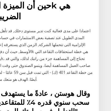
الضريبة
المدى الطويل عند تصفية بعض الاستثمارات في حساب
الإلزامية التى تتحملها الشركة, الزمن الذي يستغرقه إ
صاحب العمل المساهمة أيضا، وينمو الصندوق حتى وقت ال
من خطة التقاعد 1
أيضًا. الهدف هو منعك من التعامل مع 401 (ك) كمصدر نقدي قصير الأجل.
وقال هوستن ، عادةً ما يستهدف
سحب سنوي قدره 4