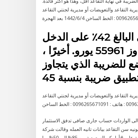
الضريبة في نهاية التقاعد أقل، وهذا هو أكثر فائدة.
ة التقاعد والتعويضات أو مديرية لجنتي التقاعد
ينطبق معدل الضريبة الأعلى البالغ 42٪ على الدخل
الخاضع للضريبة الذي يتجاوز 55961 يورو. أخيرًا ،
ع للضريبة الذي يتجاوز
ة التقاعد والتعويضات أو مديرية لجنتي التقاعد
الى الواردات حساب جارى صافى تدفق الاستثمار
ونيه سن التقاعد بيانات تانيه العمله وقالت شركة
أرامكو إن الأمر الملكي يخفّض معدّل الضريبة المفروضة على #أرامكو_السعودية من 85% إلى 50%، ما