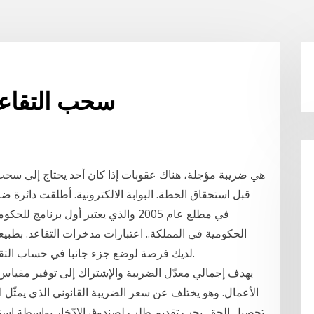
معدل الضريبة 401k سحب التق
قبل استحقاق الخطة. البوابة الالكترونية. أطلقت دائرة ضر
في مطلع عام 2005 والذي يعتبر أول برن
لديك فرصة لوضع جزء جانبا في حساب التقاعد، مثل الجيش الجمهوري الايرلندي أو 401 (ك).
يهدف إجمالي معدّل الضريبة والإشتراك إلى توفير مقياس 
الأعمال. وهو يختلف عن سعر الضريبة القانوني الذي يمثّل ا
تحصيل الحق. يجب تقديم طلب لصندوق الادّخار بواسطة اس