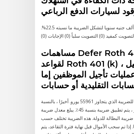
ة ذات الكفاءة في استهلاك
قود لسيارات الدفع الرباعي
أما الفئة الثالثة فتشمل كل من يزيد دخله عن 200 ألف جنيه سنويا لتشكل الضريبة ما نسبته 22.5%.
تصويت كمفيد (0) التصويت سلباً (0) الإجابات (0)
مساهمات Defer Roth 401 (k) بنهاية العام: للامتثال
لقواعد Roth 401 (k) ، من المهم أنه بمجرد تسجيل
مليات تأجيل الموظفين إما
ينطبق معدل الضريبة الأعلى البالغ 42٪ على الدخل الخاضع للضريبة الذي يتجاوز 55961 يورو. أخيرًا ، بالنسبة
للدخل الخاضع للضريبة الذي يتجاوز 265،327 يورو ، يتم تطبيق ضريبة بنسبة 45٪. يبلغ معدل ضريبة futa
ولار تم الحصول عليها. ضريبة البطالة للدولة. هذه الضريبة تختلف حسب
إذا تم سحب الأموال قبل نهاية فترة التقاعد، يتم