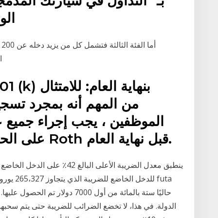
بـ "التداول في سيارتك المدمج
الو
ال
الموظفين ، يجب إجراء جميع ع
على الحسابات التقليدية أو حسابات Roth قبل نهاية العام.
حاليًا ستة بالمائة من أول 7000 د
الدولة. في هذا، لا تخضع الضرائب للضريبة حتى يتم سحبها. 