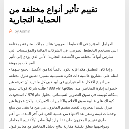
تقييم تأثير أنواع مختلفة من
الحماية التجارية
by
Admin
العوامل المؤثرة في التخطيط الضريبي: هناك مجالات متنوعة ومختلفة
التي تستخدم التخطيط الضريبي، في الشركات المالية والمؤسسات التي
تمارس أنواعاً مختلفة من الأنشطة التجارية؛ الأمر الذي يؤدي إلى تأثير
المجالات بجموعة
و إذا كان التطبيق هكذا فإنه يكون ناقصاً لذا من الأفضل الجمع بينهما •
امثلة على مشاريع عالمية ذات فكرة تصميمية متميزة تطبق طرق مختلفة
من انواع الافكار. عالم فيراري في أبو ظبي كل ما تريد أن تعرفه عن
خطوات إدارة المخاطر. منذ انطلاقها عام 1888 ظلّت شركة كوداك تتمتع
بمكانة مُهيمنة في سوق التصوير السينمائي، بحلول عام 1976، استحوذت
كوداك على غالبية سوق الأفلام والكاميرات الأمريكية، ولكنّ عجزها عن
طرق تقييم المخزون. يُقصد بتقييم المخزون هي منح ما تبقى من سلع
وخدمات قيمة وسعر بعد الانتهاء من عملية الجرد في آخر المدة، من أهم
طرق تقيييم المخزون: طريقة الوارد أولاً صادر أولاً تقييم المخاطر
ومواجهتها يتعلق بكيفية مقارنة نتائج تحليل المخاطر مع معايير قبول