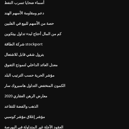
أسماء ضحايا تسرب النفط
دعم ومقاومة الأسهم الهند
حصة من الأسهم للبيع في الفلبين
كم من المال أحتاج لبدء تداول بيتكوين
شركة الطاقة stockport
بترول شقي قابل للاشتعال
معدل العائد الداخلي لنموذج التفوق
مؤشر الحرية حسب الترتيب البلد
الكمون المنخفض التداول هاسبروك سار
معارض الرهن العقاري 2020
الذهب والفضة للتقاعد
مؤشر إغلاق مؤشر كوسبي
العقود الآجلة غير المتداولة في البورصة