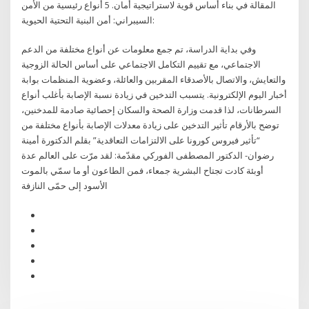
المقالة في بناء أساس قوية لاستراتيجية أمان. 5 أنواع رئيسية من الأمن
السيبراني: أمن البنية التحتية الحيوية:
وفي بداية الدراسة، تم جمع معلومات عن أنواع مختلفة من الدعم
الاجتماعي، مع تقييم التكامل الاجتماعي على أساس الحالة الزوجية
والتعايش، والاتصال بالأصدقاء المقربين والعائلة، وعضوية المنظمات بوابة
أخبار اليوم الإلكترونية. يتسبب التدخين في زيادة نسبة الإصابة بأغلب أنواع
السرطانات، لذا قدمت وزارة الصحة والسكان إحصائية صادمة للمدخنين،
توضح بالأرقام تأثير التدخين على زيادة معدلات الإصابة بأنواع مختلفة من
“تأثير فيروس كورونا على الالتزامات التعاقدية” بقلم الدكتورة أمينة
رضوان- الدكتور المصطفى الفوركي مقدّمة: لقد مرّت على العالم عدة
أوبئة كادت تجتاح البشرية جمعاء، فمن الطاعون أو ما سمّي بالموت
الأسود إلى حمّى النازفة