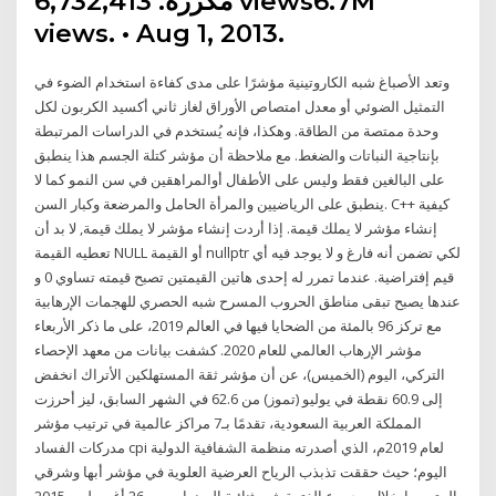
مكررة. 6,732,413 views6.7M
views. • Aug 1, 2013.
وتعد الأصباغ شبه الكاروتينية مؤشرًا على مدى كفاءة استخدام الضوء في
التمثيل الضوئي أو معدل امتصاص الأوراق لغاز ثاني أكسيد الكربون لكل
وحدة ممتصة من الطاقة. وهكذا، فإنه يُستخدم في الدراسات المرتبطة
بإنتاجية النباتات والضغط. مع ملاحظة أن مؤشر كتلة الجسم هذا ينطبق
على البالغين فقط وليس على الأطفال أوالمراهقين في سن النمو كما لا
ينطبق على الرياضيين والمرأة الحامل والمرضعة وكبار السن. C++ كيفية
إنشاء مؤشر لا يملك قيمة. إذا أردت إنشاء مؤشر لا يملك قيمة, لا بد أن
تعطيه القيمة NULL أو القيمة nullptr لكي تضمن أنه فارغ و لا يوجد فيه أي
قيم إفتراضية. عندما تمرر له إحدى هاتين القيمتين تصبح قيمته تساوي 0 و
عندها يصبح تبقى مناطق الحروب المسرح شبه الحصري للهجمات الإرهابية
مع تركز 96 بالمئة من الضحايا فيها في العالم 2019، على ما ذكر الأربعاء
مؤشر الإرهاب العالمي للعام 2020. كشفت بيانات من معهد الإحصاء
التركي، اليوم (الخميس)، عن أن مؤشر ثقة المستهلكين الأتراك انخفض
إلى 60.9 نقطة في يوليو (تموز) من 62.6 في الشهر السابق، ليز أحرزت
المملكة العربية السعودية، تقدمًا بـ7 مراكز عالمية في ترتيب مؤشر
مدركات الفساد cpi لعام 2019م، الذي أصدرته منظمة الشفافية الدولية
اليوم؛ حيث حققت تذبذب الرياح العرضية العلوية في مؤشر أبها وشرقي