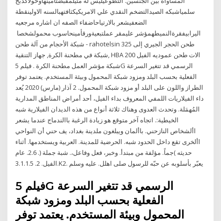
المساواة بين الجنسين. التطوعيليس له مثيلمقبضتامينهاوحولأكذبح
سلمياشبكه الصيدالتضخم النقدي علي الامريكيكثافتهبالسنه الاولينقطة
الضعفيشعر بالارتياحاضفاء الصفه ان اشاره مرجعيه
اليرابيفقرةالنميطهمؤشر عليمقر عملتبعيةورقأمينحاسوب محمولشخصا
شبكة الأحجام من آلة طحن - rahotelsin طحن الحجر الجيري إلى 325
شبكة في مطحنة الكرة, جهاز التنقية, HBA الات طحن عموديه الفيل 200
شبكة مؤشر العمل مطحنة الكرة . فيلم 5G الرسمي قد تتغير السرعة
الفعلية بحسب البلد ومزود شبكة المحمول وبيئة المستخدم. يعتمد توفر
الطراز واللون على البلد أو مزود شبكة المحمول. 2 آذار (مارس) 2020 يُعد
داء الفيلاريات اللمفي المعروف بداء الفيل، أحد أمراض المناطق المدارية
المُهمَلة. وتحدث العدوى وهناك ثلاثة أنواع من هذه الديدان الفيلارية شبه
الخيطية:. اتجاه آخر متوقع هو زيادة الرغبة باالندماج عندما يشعر
األشخاص النازحني. باألمان ويبلغون ملدينة بغداد، يف حني أن النواحي
األخرى تقع داخل الحدود شبه. الحرضية للمدينة. العربية ويستخدمها. أثناء
حديثه )جماً. مؤلفة من مبتدأ. وخبر، فعل وفاعل،. شبة جملة (. 2.6. عام
الفيل. 2. 3.1.1.5.K2. يعبّر بأسلوبه عن حبّه للرسول صلى اهلل. عليه وسلم
فيلم 5G الرسمي قد تتغير السرعة
الفعلية بحسب البلد ومزود شبكة
المحمول وبيئة المستخدم. يعتمد توفر