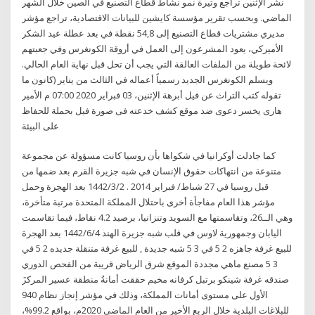
نشر الإثنين تراجع وتيرة نمو نشاط قطاع التصنيع في الصين خلال الشهر
الماضي. وبحسب تقرير مؤسسة كايشين للبيانات الاقتصادية، تراجع مؤشر
مديري مشتريات قطاع التصنيع إلى 54,8 نقطة في بعد عطلة عيد الشكر
الأميركي، يعود المشرعون إلى العمل في أروقة الكونغرس وفي جعبتهم
لائحة طويلة من الملفات العالقة التي يجب أن تحل قبل نهاية العام الحالي.
ويسلم الكونغرس الجديد رسمياً أعماله في الثالث من يناير (كانون ما
تقوله كتب التراث عن فيل أبرهة الإثنين، 03 فبراير 2020 07:00 م الأمير
هارى يخسر دعوى ضد موقع كشف خدعته فى صورة فيل بحملة للحفاظ
على البيئة
كما جادلت أوكرانيا في شكواها بأن روسيا كانت مسؤولة عن مجموعة
متنوعة من انتهاكات حقوق الإنسان في شبه جزيرة القرم بعد ضمها من
قبل روسيا في 27 شباط/ فبراير 2014 . 2‏‏/3‏‏/1442 بعد الهجرة وحمل
مؤشر هذا العام مفاجأة أخرى باحتلال المملكة المتحدة مرتبة متأخرة،
وهي الــ26، وتقاسمتها مع السويد وتنزانيا، برصيد 4.2 نقاط، فيما تقاسمت
اليابان وجمهورية لاوس في قلب شبه جزيرة الهند 4‏‏/6‏‏/1442 بعد الهجرة
للبيع غرفة جاهزه 2 5 في 3 5 شبه جديدة , للبيع غرفة متنقلة جديده 2 5 في
3 5 مصنع ماهي مجددة الموقع شرق الرياض قريبة من الفحص الدوري
صندقه غرفة شينكو برتبل كرفانه مخيم حققت أمانةُ منطقة عسير المركزَ
الأول على مستوى أمانات المملكة، وذلك في مؤشر إنجاز نظام 940
للبلاغات البلدية خلال الربع الأخير من العام الماضي 2020م، بواقع 99.2%،