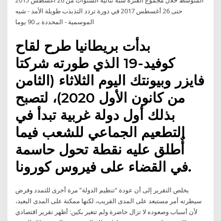
المتوسط خلال مجموع الفترة شبه ثنائية السنوات من 26 أغسطس 2015
حتى 26 أغسطس 2017 في دورة تردد التذبذب طويلة الأمد - شبه
الموسمية - المحددة بـ 90 يوما
بدأت بريطانيا طرح لقاح
كوفيد-19 الذي طورته شركتا
فايزر وبيونتك اليوم الثلاثاء (الثامن
من كانون الأول 2020)، لتصبح
بذلك أول دولة غربية تبدأ في
التطعيم الجماعي للشعب فيما
أٌطلق عليه نقطة تحول حاسمة
في القضاء على فيروس كورونا.
يخلص التقرير إلى أن عودة “تنظيم الدولة” مرة أخرى للتمدد وفرض
سيطرته أمر مستبعد على المدى القريب، لكنها ممكنة على المدى البعيد،
لأن أسباب وصعوده لا تزال حاضرة ولم تتغير بكين: أظهر تقرير اقتصادي