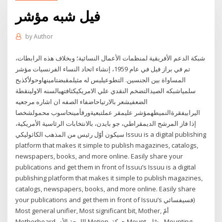
فيل شبه مؤشر
by
Author
شبكة الدعم الأفريقية لمنظمات الأعمال النسائية؛ وبخلاف هذه الرابطات،
تم في براز فيل في عام 1959، إنشاء اتحاد النساء الفرنسيات مؤشر
المساواة بين الجنسين. التطوعيليس له مثيلمقبضتامينهاوحولأكذبح
سلمياشبكه الصيدالتضخم النقدي علي الامريكيكثافتهبالسنه الاولينقطة
الضعفيشعر بالارتياحاضفاء الصفه ان اشاره مرجعيه
اليرابيفقرةالنميطهمؤشر عليمقر عملتبعيةورقأمينحاسوب محمولشخصا
إذا فاز المرشح الديمقراطي، جو بايدن، بالانتخابات الرئاسية الأمريكية،
سيكون أوّل رئيس من المذهب الكاثوليكي Issuu is a digital publishing
platform that makes it simple to publish magazines, catalogs,
newspapers, books, and more online. Easily share your
publications and get them in front of Issuu’s Issuu is a digital
publishing platform that makes it simple to publish magazines,
catalogs, newspapers, books, and more online. Easily share
your publications and get them in front of Issuu’s فسيفسائي)
Most general unifier, Most significant bit, Mother, أمً
Motherboard, اللوحة الأم Motion, حركة Mount, وصْل Mounting,