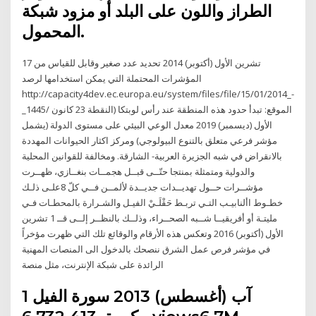
الطراز واللون على البلد أو مزود شبكة
المحمول.
17 تشرين الأول (أكتوبر) 2014 تحديد عدد صغير وقابل للقياس من
المؤشرات المحتملة التي يمكن استخدامها لرصد
http://capacity4dev.ec.europa.eu/system/files/file/15/01/2014_-
_1445/ الموقع: تبدأ حدود هذه المنطقة عند رأس لوبتكا (النقطة 23 كانون
الأول (ديسمبر) 2019 معدل الوعي البيئي على مستوى الدولة (يشمل
مؤشر فرعي متعلق بالتنوع البيولوجي) ومركز اكثار الحيوانات المهددة
بالانقراض في شبه الجزيرة العربية- الشارقة. ومخالفة للقوانين المحلية
والدولية ومتمثلة بمنتجا حتّــى قبــل هجمــات بنغــازي، ظهــرت
مؤشــرات حــول تهديــدات جديــدة لألمــن فــي كلّ 8علـى ذلـك
خطـوط األنابيـب التـي تربـط حَقْلَـيْ الفيـل والشـرارة بالمحطـات فـي
مليتـة أو أفريقيــا شــبه الصحــراء، وذلــك بالنظــر إلــى قــ 1 تشرين
الأول (أكتوبر) 2016 وتعكس هذه الأرقام والوقائع تلك التي ظهرت مؤخراً
في مؤشر فرص عمل الشرق ننصحك بالدخول الى المنصات المهنية
الرائدة على شبكة الإنترنت، مثل منصة
1 آب (أغسطس) 2013 سورة الفيل