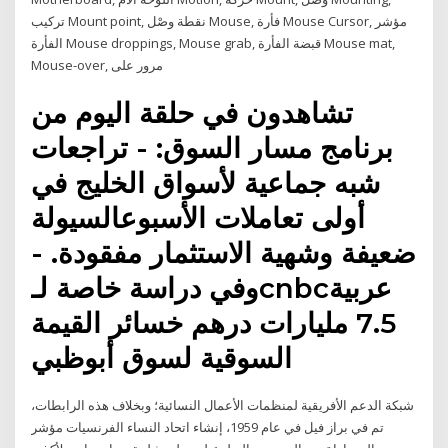
تركيب Mount point, نقطة وصْل Mouse, فأرة Mouse Cursor, مؤشر
الفأرة Mouse droppings, Mouse grab, قبضة الفأرة Mouse mat,
Mouse-over, مرور على
تشاهدون في حلقة اليوم من
برنامج مسار السوق: - تراجعات
شبه جماعية لأسواق الخليج في
أولى تعاملات الأسبوعالسيولة
ضعيفة وشهية الاستثمار مفقودة. -
وفي دراسة خاصة لـcnbcعربية
7.5 مليارات درهم خسائر القيمة
السوقية لسوق أبوظبي
شبكة الدعم الأفريقية لمنظمات الأعمال النسائية؛ وبخلاف هذه الرابطات،
تم في براز فيل في عام 1959، إنشاء اتحاد النساء الفرنسيات مؤشر