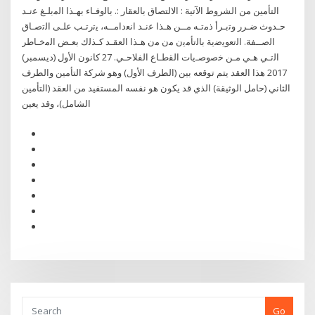
التأمين من الشروط الآتية : الالتصاق بالعقار :. ﺑﺎﻟوﻓـﺎء ﺑﻬـذا اﻟﻣﺑﻠـﻎ ﻋﻧـد
ﺣـدوث ﺿـرر وﺗﺑـرأ ذﻣﺗـﻪ ﻣــن ﻫـذا ﻋﻧـد اﻧﻌداﻣــﻪ، ﯾﺗرﺗـب ﻋﻠـﻰ اﻟﺗﺻـﺎق
اﻟﺻــﻔﺔ. اﻟﺗﻌوﯾﺿﯾﺔ ﺑﺎﻟﺗﺄﻣﯾن ﻣن ﻣن ﻫـذا اﻟﻌﻘـد ﻛـذﻟك ﺑﻌـض اﻟﻣﺧـﺎطر
اﻟﺗـﻲ ﻫـﻲ ﻣـن ﺧﺻوﺻـﯾﺎت اﻟﻘطـﺎع اﻟﻔﻼﺣـﻲ. 27 كانون الأول (ديسمبر)
2017 هذا العقد يتم توقعه بين (الطرف الأول) وهو شركة التأمين والطرف
الثاني (حامل الوثيقة) الذي قد يكون هو نفسه المستفيد من العقد (التأمين
الشامل)، وقد يعين
Go