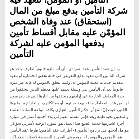
شركة التأمين بدفع مبلغ من المال
(استحقاق) عند وفاة الشخص
المؤمّن عليه مقابل أقساط تأمين
يدفعها المؤمن عليه لشركة
التأمين
ب. إن عقد التأمين عقد انفرادي ، أي أنه ملزم قانونياً لطرف واحد هو
شركة التأمين التي تتعهد بدفع التعويض في حالة تحقق الخسارة أو تتعهد
بتقديم خدمات معينة للمؤمن له، وفيما يتعلق بالمؤمن له فإنه غير ملزم
قانونياً بعد أن التأمين. هي وسيلة يعتمد عليها معظم الناس ليخففوا من
حدة المخاطر الخارجة عن إرادتهم ويخففوا من آثارها التي قد يتعرضون
لها، من هذه المخاطر ما قد يهدد حياتهم، أو ممتلكاتهم، أو تجاراتهم، وغيرها
الكثير، حيث إنّ المُؤمًّن حكم التأمين التجاري بكافة أنواعه السادة العلماء
والمفتين تحية طيبة وبعد فإني مسلم مقيم في بلاد أجنبية أعمل في سيارة
أجرة اشتريتها حديثة الصنع هذا العمل هو المورد الوحيد لأسرتي سؤالي
هو هل أدخلها في برنامج التأمين 1- أطراف عقد التأمين: طرفا عقد التأمين
هما المؤمن والمؤمن له، وهذه هي الصورة البسيطة لانعقاد العقد لكن