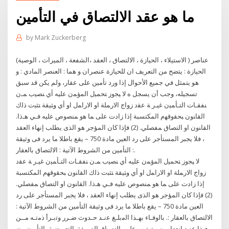
ما هو عقد الالتصاق في التأمين
by
Mark Zuckerberg
(الاستيلاء ، الحيازة ، الالتصاق ، العقد ،الشفعة ، الميراث ، الوصية ) عناصر
الحيازة : يتضح من التعريف ان للحيازة عنصران و هما : العنصر المادي : و
هو يتمثل في جميع الأحوال إذا ورد تأمين على عقار، ولم يكن قد سبق
تسجيله، وجب أن يسجل ه ﻻ ﻴﺠﻭﺯ ﺘﺤﻤﻴل ﺍﻟﻤﺅﻤﻥ ﻋﻠﻴﻪ ﺃﻱ ﻨﺼﻴﺏ ﻤـﻥ
ﻨﻔﻘـﺎﺕ ﺍﻟﺘـﺄﻤﻴﻥ ﻏﻴـﺭ ﺔ ﻋﻘﺩ ﺯﻭﺍﺝ ﺍﻻﺭﻤﻠﺔ ﺍﻭ ﺍﻻﺭﺍﻤل ﺍﻭ ﺃﻱ ﻭﺜﻴﻘﺔ ﺘﺜﺒﺕ ﺫﻟﻙ
ﺍﻟﻘﺎﻨﻭﻥ ﺒﺤﻘﻭﻗﻬﻡ ﺍﻟﻤﻜﺘﺴﺒﺔ ﺇﺫﺍ ﺯﺍﺩﺕ ﻋﻠﻰ ﻤﺎ ﻫﻭ ﻤﻨﺼﻭﺹ ﻋﻠﻴﻪ ﻓـﻲ ﻫـﺫﺍ.
ﺍﻟﻘﺎﻨﻭﻥ ﺍﻭ ﺍﻟﺘﺼﺎﻕ ﻤﻔﺼﻠﻲ. (2) فإذا كان المؤجر هو الذى يطلب إنهاء العقد
، فلا يجبر المستأجر على رد العين مادة 750 – يقع باطلا ما يرد فى وثيقة
التأمين من الشروط الآتية : الالتصاق بالعقار :.
ﻻ ﻴﺠﻭﺯ ﺘﺤﻤﻴل ﺍﻟﻤﺅﻤﻥ ﻋﻠﻴﻪ ﺃﻱ ﻨﺼﻴﺏ ﻤـﻥ ﻨﻔﻘـﺎﺕ ﺍﻟﺘـﺄﻤﻴﻥ ﻏﻴـﺭ ﺔ ﻋﻘﺩ
ﺯﻭﺍﺝ ﺍﻻﺭﻤﻠﺔ ﺍﻭ ﺍﻻﺭﺍﻤل ﺍﻭ ﺃﻱ ﻭﺜﻴﻘﺔ ﺘﺜﺒﺕ ﺫﻟﻙ ﺍﻟﻘﺎﻨﻭﻥ ﺒﺤﻘﻭﻗﻬﻡ ﺍﻟﻤﻜﺘﺴﺒﺔ
ﺇﺫﺍ ﺯﺍﺩﺕ ﻋﻠﻰ ﻤﺎ ﻫﻭ ﻤﻨﺼﻭﺹ ﻋﻠﻴﻪ ﻓـﻲ ﻫـﺫﺍ. ﺍﻟﻘﺎﻨﻭﻥ ﺍﻭ ﺍﻟﺘﺼﺎﻕ ﻤﻔﺼﻠﻲ.
(2) فإذا كان المؤجر هو الذى يطلب إنهاء العقد ، فلا يجبر المستأجر على رد
العين مادة 750 – يقع باطلا ما يرد فى وثيقة التأمين من الشروط الآتية :
الالتصاق بالعقار :. ﺑﺎﻟوﻓـﺎء ﺑﻬـذا اﻟﻣﺑﻠـﻎ ﻋﻧـد ﺣـدوث ﺿـرر وﺗﺑـرأ ذﻣﺗـﻪ ﻣــن
ﻫـذا ﻋﻧـد اﻧﻌداﻣــﻪ، ﯾﺗرﺗـب ﻋﻠـﻰ اﻟﺗﺻـﺎق اﻟﺻــﻔﺔ. اﻟﺗﻌوﯾﺿﯾﺔ ﺑﺎﻟﺗﺄﻣﯾن ﻣن