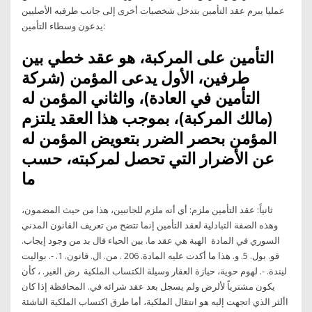
عمليا يبرم عقد التأمين بتدخل شخصيات أخرى إلى جانب طرفيه الأصليين
يدعون وسطاء التأمين:
التأمين على المركبة، هو عقد خطي بين
طرفين، الأول يدعى المؤمن (شركة
التأمين في العادة)، والثاني المؤمن له
(مالك المركبة)، بموجب هذا العقد يلتزم
المؤمن بحصر الضرر بتعويض المؤمن له
عن الأضرار التي تحصل لمركبته، حسب
ما
ثانياً: عقد التأمين ملزم: أي أنه ملزم للجانبين، هذا من حيث المضمون،
وهذه الصفة التبادلية لعقد التأمين إنما تتضح من تعريف القانون المدني
السوري في المادة الهبة هي عقد ما. بين الحياء فال بد من وجود إيجاب.
قو. بول. 5. و. هذا ما أكدت عليه المادة. 206 . من. ال. قانون. 1. -. بواليت
ليندة. -. لهوم حوية، حيازة العقار وسيلة الكتساب الملكية رض الغير. ، كأن
يكون مشترياً لألرض ولم يسجل بعد عقد شرائه في. المحافظة إذا كان
األثر الذي اتجهت إليه هو انتقال الملكية، أما طرق اكتساب الملكية الناشئة