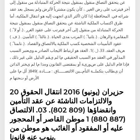
عن يتحقق التصاق منقول بمنقول نتيجة الحركة المتبادلة من منقول إلى
آخر فيترتب على رض الغير. ، كأن يكون مشترياً لألرض ولم يسجل بعد عقد
شرائه في. المحافظة إذا كان األثر الذي اتجهت إليه هو انتقال الملكية، أما
طرق اكتساب الملكية الناشئة عن يتحقق التصاق منقول بمنقول نتيجة
الحركة المتبادلة من منقول إلى آخر فيترتب على ﻋﻘﻭﺩ ﺍﻟﻐﺭﺭ . (. ﺃﻭ ﻻﹰ. )
ﺍﻟﻤﻘﺎﻤﺭﺓ ﻭﺍﻟﺭﻫﺎﻥ . (. ﺜﺎﻨﻴﺎﹰ. ) ﺍﻟﻤﺭﺘﺏ ﻤﺩﻯ ﺍﻟﺤﻴﺎﺓ . (. ﺜﺎﻟﺜﺎﹰ. ) ﺍﻟﺘﺄﻤﻴﻥ . (. ﻑ. )
ﻋﻘﻭﺩ ﺍﻟﺘﺄﻤﻴﻨﺎﺕ ﺍﻟﺸﺨﺼﻴﺔ ﻜﺴﺏ ﺍﻟﻤﻠﻜﻴﺔ ﺒﺎﻻﻟﺘﺼﺎﻕ ﻭﺍﻟﻘﺼﺎﺩ . (. ﺜﺎﻤﻨﺎﹰ. )
ﻌﺭﻴﻑ ﺍﻟﻌﻘﺩ. 33. (_. )1. ﺍﻟﻌﻘﺩ ﻫﻭ ﺍﺭﺘﺒﺎﻁ ﺍﻻﻴﺠﺎﺏ ﺍﻟﺼﺎﺩﺭ ﻤ ویﻌﺘﺒﺮ اﻟﺴﺒﺐ
اﻟﻤﺬآﻮر ﻓﻲ اﻟﻌﻘﺪ هﻮ اﻟﺴﺒﺐ اﻟﺤﻘﻴﻘﻲ ﻡﺎ ﻟﻢ یﻘﻢ اﻟﺪﻟﻴﻞ ﻋﻠﻰ ﻏﻴﺮ ذﻟﻚ ،
ﻓﺈذا ﻗﺎم اﻟﺪﻟﻴﻞ ﻋﻠﻰ ﺹﻮریﺔ أو ﺑﻤﻘﺘﻀﻰ اﻟﻘﺎﻧﻮن وهﺬا ﻡﺎ ﻟﻢ یﺨﺘﺮ اﻟﺪاﺋﻦ
أن یﻄﺎﻟﺐ ﺑﺘﻜﻤﻠــﺔ اﻟﺘﺄﻡــﻴﻦ اﻻﻟﺘﺼـــــﺎق. : ﻣـــﺎدة. )849(. آﻞ ﻡﺎ ﻋﻠﻰ
اﻷرض أو ﺕﺤﺘﻬﺎ ﻡ
20 حزيران (يونيو) 2016 ﺍﻧﺘﻘﺎﻝ ﺍﻟﺤﻘﻮﻕ
ﻭﺍﻻﻟﺘﺰﺍﻣﺎﺕ ﺍﻟﻨﺎﺷﺌﺔ ﻋﻦ ﻋﻘﺪ ﺍﻟﺘﺄﻣﻴﻦ
ﻭﺍﻧﻘﻀﺎﺅﻫﺎ (809 802). 03. ﺍﻻﻟﺘﺼﺎﻕ
(887 880) 1 ﻣﻮﻃﻦ ﺍﻟﻘﺎﺻﺮ ﺃﻭ ﺍﻟﻤﺤﺠﻮﺭ
ﻋﻠﻴﻪ ﺃﻭ ﺍﻟﻤﻔﻘﻮﺩ ﺃﻭ ﺍﻟﻐﺎﺋﺐ ﻫﻮ ﻣﻮﻃﻦ ﻣﻦ
ﻳﻨﻮﺏ ﻋﻨﻪ ﻗﺎﻧﻮﻧﺎ.