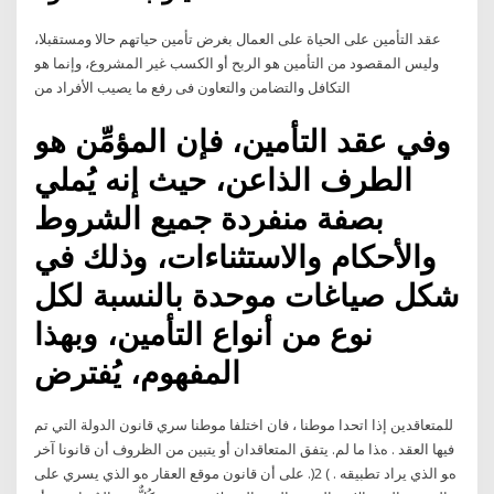
عقد التأمين على الحياة على العمال بغرض تأمين حياتهم حالا ومستقبلا،
وليس المقصود من التأمين هو الربح أو الكسب غير المشروع، وإنما هو
التكافل والتضامن والتعاون فى رفع ما يصيب الأفراد من
وفي عقد التأمين، فإن المؤمِّن هو
الطرف الذاعن، حيث إنه يُملي
بصفة منفردة جميع الشروط
والأحكام والاستثناءات، وذلك في
شكل صياغات موحدة بالنسبة لكل
نوع من أنواع التأمين، وبهذا
المفهوم، يُفترض
ﻟﻠﻤﺘﻌﺎﻗﺪﻳﻦ إذا اﺗﺤﺪا ﻣﻮﻃﻨﺎ ، ﻓﺎن اﺧﺘﻠﻔﺎ ﻣﻮﻃﻨﺎ ﺳﺮي ﻗﺎﻧﻮن اﻟﺪوﻟﺔ اﻟﺘﻲ ﺗﻢ
ﻓﻴﻬﺎ اﻟﻌﻘﺪ . هﺬا ﻣﺎ ﻟﻢ. ﻳﺘﻔﻖ اﻟﻤﺘﻌﺎﻗﺪان أو ﻳﺘﺒﻴﻦ ﻣﻦ اﻟﻈﺮوف أن ﻗﺎﻧﻮﻧﺎ ﺁﺧﺮ
هﻮ اﻟﺬي ﻳﺮاد ﺗﻄﺒﻴﻘﻪ . ) 2(. ﻋﻠﻰ أن ﻗﺎﻧﻮن ﻣﻮﻗﻊ اﻟﻌﻘﺎر هﻮ اﻟﺬي ﻳﺴﺮي ﻋﻠﻰ