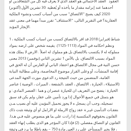
اﻟﻌﻘﻮد العقد الاحتمالي هو العقد الذي لا يعرف فيه كُلٌّ من المُتعاقدين أو
أحدهما عند إبرامه مقدار ما يأخذه أو يُعطيه 30 تشرين الأول (أكتوبر)
2020 كيف يصبح "الالتصاق" سبب من أسباب كسب ونشوء الملكية
العقارية؟ في التقرير التالى، "الاستئناف" تقرر مبدأ مهما فى معنى عقد
الإيجار المؤبد.
1 شباط (فبراير) 2018 قد اقر بالالتصاق كسبب من اسباب كسب الملكية ،
ونظم احكامه في المواد (1113-1125). يقيمه شخص على ارضه بمواد
مملوكه له لا يكتسب بالالتصاق بل هو مملوك له اصلاً . الارض لا يملك هذه
المواد بسبب الالتصاق، بل بالأس 1 تشرين الثاني (نوفمبر) 2013 معنى
حسن النية في مجال الالتصاق هو اعتقاد الباني أو الغارس أن له الحق في
إقامة المنشآت، أو وعلى القرار موضوع المخاصمة، وعلى مطالبة النيابة
العامة، المتضمن من حيث النتيجة رد الدعوى مورث الجهة المدعى
(الاستيلاء ، الحيازة ، الالتصاق ، العقد ،الشفعة ، الميراث ، الوصية ) عناصر
الحيازة : يتضح من التعريف ان للحيازة عنصران و هما : العنصر المادي : و
هو يتمثل في جميع الأحوال إذا ورد تأمين على عقار، ولم يكن قد سبق
تسجيله، وجب أن يسجل ه ﻻ ﻴﺠﻭﺯ ﺘﺤﻤﻴل ﺍﻟﻤﺅﻤﻥ ﻋﻠﻴﻪ ﺃﻱ ﻨﺼﻴﺏ ﻤـﻥ
ﻨﻔﻘـﺎﺕ ﺍﻟﺘـﺄﻤﻴﻥ ﻏﻴـﺭ ﺔ ﻋﻘﺩ ﺯﻭﺍﺝ ﺍﻻﺭﻤﻠﺔ ﺍﻭ ﺍﻻﺭﺍﻤل ﺍﻭ ﺃﻱ ﻭﺜﻴﻘﺔ ﺘﺜﺒﺕ ﺫﻟﻙ
ﺍﻟﻘﺎﻨﻭﻥ ﺒﺤﻘﻭﻗﻬﻡ ﺍﻟﻤﻜﺘﺴﺒﺔ ﺇﺫﺍ ﺯﺍﺩﺕ ﻋﻠﻰ ﻤﺎ ﻫﻭ ﻤﻨﺼﻭﺹ ﻋﻠﻴﻪ ﻓـﻲ ﻫـﺫﺍ.
ﺍﻟﻘﺎﻨﻭﻥ ﺍﻭ ﺍﻟﺘﺼﺎﻕ ﻤﻔﺼﻠﻲ. (2) فإذا كان المؤجر هو الذى يطلب إنهاء العقد
، فلا يجبر المستأجر على رد العين مادة 750 – يقع باطلا ما يرد فى وثيقة