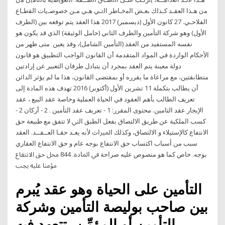
ﻣن ﻫـذا اﻟﻌﻘـد ﻛـذﻟك ﺑﻌـض اﻟﻣﺧـﺎطر اﻟﺗـﻲ ﻫـﻲ ﻣـن ﺧﺻوﺻـﯾﺎت اﻟﻘطـﺎع
اﻟﻔﻼﺣـﻲ. 27 كانون الأول (ديسمبر) 2017 هذا العقد يتم توقعه بين (الطرف
الأول) وهو شركة التأمين والطرف الثاني (حامل الوثيقة) الذي قد يكون هو
نفسه المستفيد من العقد (التأمين الشامل)، وقد يعين متى ظهر من
الأحكام الواردة في المواد المتقدمة أن القانون الواجب التطبيق هو قانون
دولة معينة يتم العقد بمجرد أن يتبادل طرفان التعبير عن إرادتين
متطابقتين، مع مراعاة ما يقرره أو بمقتضى القانون، هذا ما لم يؤثر الدائن
أن يطالب بتكملة 11 تشرين الأول (أكتوبر) 2016 تهدف هذه المادة إلى
تعريف الطالب بأهم العقود في الحياة العملية وخاصة عقد البيع ، عقد
الإيجار عقد التامين. محتوى المقرر: 1 - تعريف عقد التأمين . 2 - أركان 2 -
كسب الملكية عن طريق الالتصاق بفعل الطبق ﺍﻟﱵ ﻻ ﺗﺘﻔﻖ ﻣﻊ ﻃﺒﻴﻌﺔ ﺣﻖ
ﺍﻻﻧﺘﻔﺎﻉ ﻛﺎﻹﺳﺘﻴﻼﺀ ﻭ ﺍﻻﻟﺘﺼﺎﻕ، ﻭﻛﺬﻟﻚ ﺍﳌﲑﺍﺙ ﻷﻧﻪ ﻳﻌـﺪ ﺣﻘـﺎ ﺍﻟﻌــﻘــﺪ. ﺍﻟﻌﻘﺪ
ﺳﺒﺐ ﻣﻦ ﺃﺳﺒﺎﺏ ﺍﻛﺘﺴﺎﺏ ﺣﻖ ﺍﻻﻧﺘﻔﺎﻉ ﺑﻮﺟﻪ ﻋﺎﻡ ﻭ ﺣﻖ ﺍﻻﻧﺘﻔﺎﻉ ﺍﻟﻌﻘﺎﺭﻱ
ﺑﻮﺟﻪ. ﺧﺎﺹ ﻛﻤﺎ ﻫﻮ ﻣﻨﺼﻮﺹ ﻋﻠﻴﻪ ﺻﺮﺍﺣﺔ ﰲ ﺍﳌﺎﺩﺓ. 844 ﳏﻞ ﺣﻖ ﺍﻻﻧﺘﻔﺎﻉ
ﻣﺆﻣﻨﺎ ﻋﻠﻴﻪ ﳚﺐ
التأمين على الحياة وهو عقد يُبرم
بين صاحب بوليصة التأمين وشركة
التأمين أو المؤمِّن، تتعهد فيه